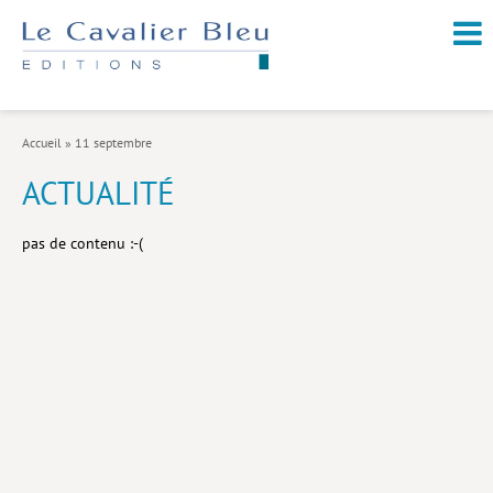
NOUVEAUTÉS / À PARAÎTRE
À PROPOS
Accueil
»
11 septembre
CATALOGUE
ACTUALITÉ
Arts et culture
pas de contenu :-(
Économie et société
Géopolitique
Histoire
Nature et environnement
Religions
Santé et médecine
Sciences