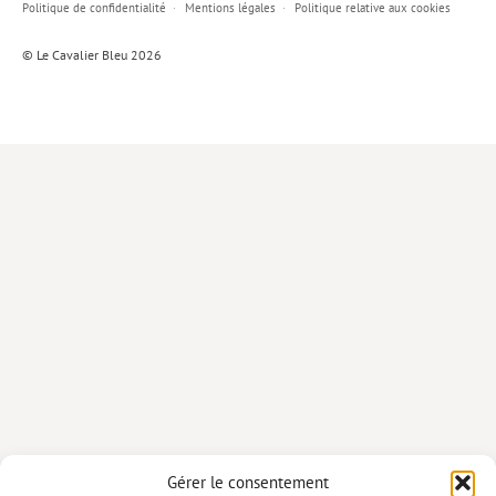
Politique de confidentialité
Mentions légales
Politique relative aux cookies
Lieux de…
© Le Cavalier Bleu 2026
MiMed
Mobilisations
MythO !
Actes de colloque
>> Cavalier poche <<
>> Livres numériques <<
AUTEURS
PARTENARIATS
CORPORATE
Idées reçues – Corporate
Gérer le consentement
Livres blancs