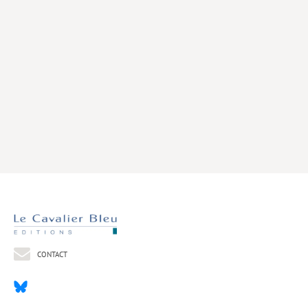
Livres poche
Index général des titres
>> Livres numériques <<
COLLECTIONS
Comment je suis devenu
Convergences
eDDen
Espèces
Figure[s] de…
Géopolitique de…
CONTACT
Idées Reçues
Libertés plurielles