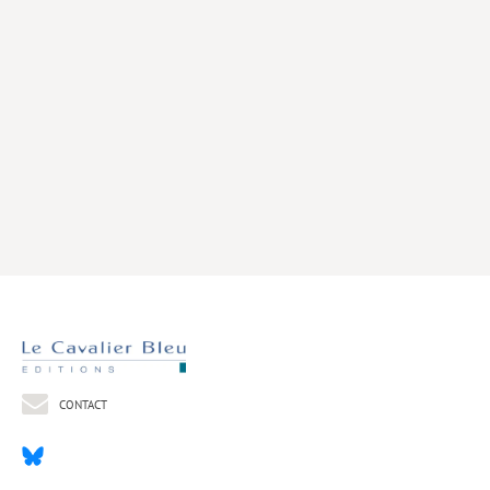
Livres poche
Index général des titres
>> Livres numériques <<
COLLECTIONS
Comment je suis devenu
Convergences
eDDen
Espèces
Figure[s] de…
Géopolitique de…
CONTACT
Idées Reçues
Libertés plurielles