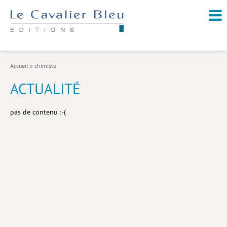
NOUVEAUTÉS / À PARAÎTRE
À PROPOS
Accueil
»
chimiste
CATALOGUE
ACTUALITÉ
Arts et culture
pas de contenu :-(
Économie et société
Géopolitique
Histoire
Nature et environnement
Religions
Santé et médecine
Sciences