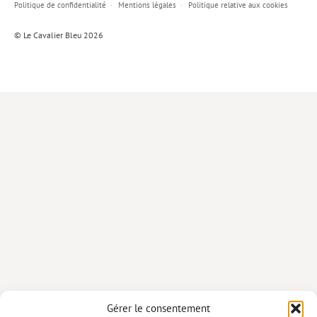
Politique de confidentialité
Mentions légales
Politique relative aux cookies
Lieux de…
© Le Cavalier Bleu 2026
MiMed
Mobilisations
MythO !
Actes de colloque
>> Cavalier poche <<
>> Livres numériques <<
AUTEURS
PARTENARIATS
CORPORATE
Idées reçues – Corporate
Gérer le consentement
Livres blancs