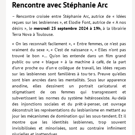
Rencontre avec Stéphanie Arc
Lieux de…
– Rencontre croisée entre Stéphanie Arc, autrice de « Idées
MiMed
reçues sur les lesbiennes », et Elodie Font, autrice de « A nos
désirs », le
mercredi 25 septembre 2024 à 19h
, à la librairie
Mobilisations
Terra Nova à Toulouse.
MythO !
« On les reconnaît facilement », « Entre femmes, ce n’est pas
vraiment du sexe », « C’est de naissance », « Elles n’ont pas
Actes de colloque
trouvé le bon »… Qu’on les entende dans un film grand
public ou une « blague » à la machine à café, de la part
>> Cavalier poche <<
d’un·e proche ou d’un·e collègue de travail, les idées reçues
sur les lesbiennes sont familières à tou·te·s. Preuve qu’elles
>> Livres numériques <<
sont bien ancrées dans les mentalités. Sous leur apparence
anodine, elles dessinent un portrait caricatural et
AUTEURS
stigmatisant de ces femmes qui transgressent et
subvertissent les normes du système hétérosexiste. Au-delà
PARTENARIATS
des injonctions sociales et du prêt-à-penser, cet ouvrage
déconstruit les représentations du lesbianisme en mettant au
CORPORATE
jour les mécanismes de domination qui les sous-tendent. Et il
Idées reçues – Corporate
montre que les identités lesbiennes, trop souvent
invisibilisées et minorisées, sont au contraire infiniment
Livres blancs
plurielles et inattendues.