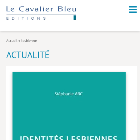
NOUVEAUTÉS / À PARAÎTRE
À PROPOS
Accueil
»
lesbienne
CATALOGUE
ACTUALITÉ
Arts et culture
Économie et société
Géopolitique
Histoire
Nature et environnement
Religions
Santé et médecine
Sciences