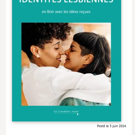
Livres poche
Index général des titres
>> Livres numériques <<
COLLECTIONS
Comment je suis devenu
Convergences
eDDen
Espèces
Figure[s] de…
Géopolitique de…
Idées Reçues
Posté le 3 juin 2024
Libertés plurielles