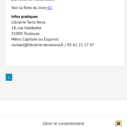
Voir la fiche du livre
ICI
.
Hors collection
Infos pratiques
CONTACT
Librairie Terra Nova
18, rue Gambetta
NEWSLETTER
31000 Toulouse
Métro Capitole ou Esquirol
POLITIQUE DE CONFIDENTIALITÉ
contact@librairie-terranova.fr / 05 61 21 17 47
MENTIONS LÉGALES
POLITIQUE RELATIVE AUX COOKIES
1
Gérer le consentement