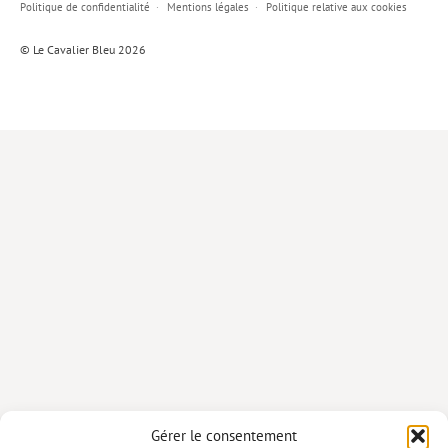
Politique de confidentialité
Mentions légales
Politique relative aux cookies
Lieux de…
© Le Cavalier Bleu 2026
MiMed
Mobilisations
MythO !
Actes de colloque
>> Cavalier poche <<
>> Livres numériques <<
AUTEURS
PARTENARIATS
CORPORATE
Idées reçues – Corporate
Gérer le consentement
Livres blancs