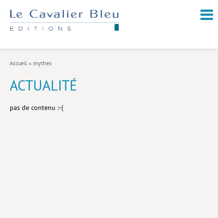
NOUVEAUTÉS / À PARAÎTRE
À PROPOS
Accueil
»
mythes
CATALOGUE
ACTUALITÉ
Arts et culture
pas de contenu :-(
Économie et société
Géopolitique
Histoire
Nature et environnement
Religions
Santé et médecine
Sciences