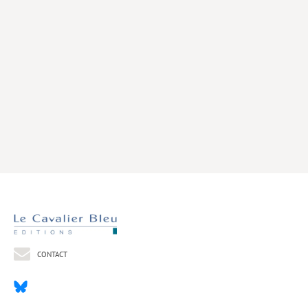
Livres poche
Index général des titres
>> Livres numériques <<
COLLECTIONS
Comment je suis devenu
Convergences
eDDen
Espèces
Figure[s] de…
Géopolitique de…
CONTACT
Idées Reçues
Libertés plurielles