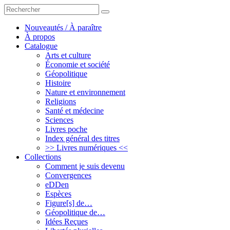
Rechercher
rechercher
un
livre,
Nouveautés / À paraître
un
À propos
auteur
Catalogue
Arts et culture
Économie et société
Géopolitique
Histoire
Nature et environnement
Religions
Santé et médecine
Sciences
Livres poche
Index général des titres
>> Livres numériques <<
Collections
Comment je suis devenu
Convergences
eDDen
Espèces
Figure[s] de…
Géopolitique de…
Idées Reçues