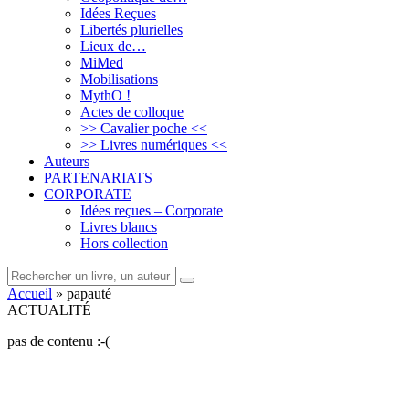
Idées Reçues
Libertés plurielles
Lieux de…
MiMed
Mobilisations
MythO !
Actes de colloque
>> Cavalier poche <<
>> Livres numériques <<
Auteurs
PARTENARIATS
CORPORATE
Idées reçues – Corporate
Livres blancs
Hors collection
Rechercher
rechercher
un
Accueil
»
papauté
livre,
ACTUALITÉ
un
auteur
pas de contenu :-(