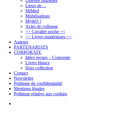
Libertés plurielles
Lieux de…
MiMed
Mobilisations
MythO !
Actes de colloque
>> Cavalier poche <<
>> Livres numériques <<
Auteurs
PARTENARIATS
CORPORATE
Idées reçues – Corporate
Livres blancs
Hors collection
Contact
Newsletter
Politique de confidentialité
Mentions légales
Politique relative aux cookies
Bluesky