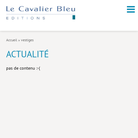
NOUVEAUTÉS / À PARAÎTRE
À PROPOS
Accueil
»
vestiges
CATALOGUE
ACTUALITÉ
Arts et culture
pas de contenu :-(
Économie et société
Géopolitique
Histoire
Nature et environnement
Religions
Santé et médecine
Sciences