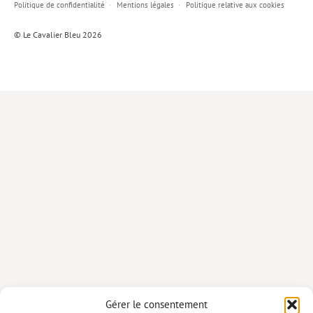
Politique de confidentialité
Mentions légales
Politique relative aux cookies
Lieux de…
© Le Cavalier Bleu 2026
MiMed
Mobilisations
MythO !
Actes de colloque
>> Cavalier poche <<
>> Livres numériques <<
AUTEURS
PARTENARIATS
CORPORATE
Idées reçues – Corporate
Gérer le consentement
Livres blancs