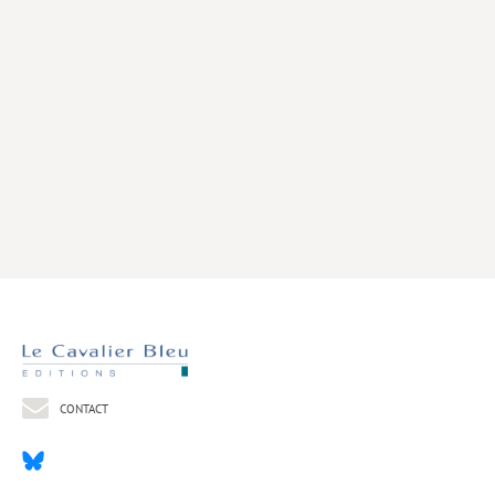
Livres poche
Index général des titres
>> Livres numériques <<
COLLECTIONS
Comment je suis devenu
Convergences
eDDen
Espèces
Figure[s] de…
Géopolitique de…
CONTACT
Idées Reçues
Libertés plurielles