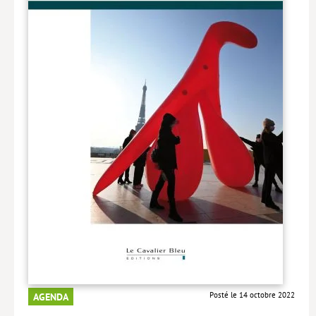
Livres poche
Index général des titres
>> Livres numériques <<
COLLECTIONS
Comment je suis devenu
Convergences
eDDen
Espèces
Figure[s] de…
Géopolitique de…
Idées Reçues
Posté le 14 octobre 2022
AGENDA
Libertés plurielles