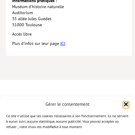
Informations pratiques :
Muséum d’histoire naturelle
Hors collection
Auditorium
35 allée Jules Guedes
CONTACT
31000 Toulouse
NEWSLETTER
Accès libre
POLITIQUE DE CONFIDENTIALITÉ
Plus d’infos sur leur page
ICI
.
MENTIONS LÉGALES
POLITIQUE RELATIVE AUX COOKIES
Gérer le consentement
CONTACT
Ce site n'utilise que les cookies nécessaires à son fonctionnement. Ils ne servent
à aucun suivi, aucune statistique, aucune publicité. Vous pouvez accepter ou
refuser ; votre choix est modifiable à tout moment.