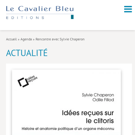
NOUVEAUTÉS / À PARAÎTRE
À PROPOS
Accueil
»
Agenda
»
Rencontre avec Sylvie Chaperon
CATALOGUE
ACTUALITÉ
Arts et culture
Économie et société
Géopolitique
Histoire
Nature et environnement
Religions
Santé et médecine
Sciences