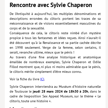
Rencontre avec Sylvie Chaperon
Lieux de…
De l’Antiquité à aujourd’hui, les multiples dénominations et
MiMed
descriptions erronées du clitoris portent les traces de sa
méconnaissance et de visions essentiellement masculines du
Mobilisations
corps et de la sexualité.
Conséquence de cela, le clitoris reste nimbé d’un mystère
MythO !
propice à tous les fantasmes et idées reçues. Ainsi n’aurait-il
été découvert qu’à la Renaissance et sa partie cachée décrite
Actes de colloque
en 1998 seulement. Verge de la femme, selon certains, il
serait, revanche ultime, mieux que le pénis !
>> Cavalier poche <<
Au travers d’une fine analyse historique et anatomique
>> Livres numériques <<
émaillée de nombreux exemples, Sylvie Chaperon et Odile
Fillod montrent que, ni plus ni moins admirable que le pénis,
AUTEURS
le clitoris mérite simplement d’être mieux connu.
PARTENARIATS
Voir la fiche du livre
ICI
.
Sylvie Chaperon interviendra au Muséum d’histoire naturelle
CORPORATE
de Toulouse le
jeudi 28 mars 2024 de 18h30 à 20h
, dans le
cadre de l’exposition Sex Appeal Museum, sur le thème « Le
Idées reçues – Corporate
clitoris, toute une histoire ».
Livres blancs