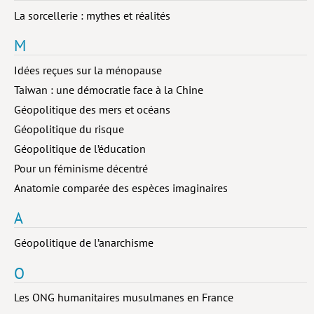
La sorcellerie : mythes et réalités
Lieux de…
M
MiMed
Idées reçues sur la ménopause
Mobilisations
Taiwan : une démocratie face à la Chine
MythO !
Géopolitique des mers et océans
Actes de colloque
Géopolitique du risque
Géopolitique de l’éducation
>> Cavalier poche <<
Pour un féminisme décentré
>> Livres numériques <<
Anatomie comparée des espèces imaginaires
AUTEURS
A
PARTENARIATS
Géopolitique de l’anarchisme
CORPORATE
O
Idées reçues – Corporate
Les ONG humanitaires musulmanes en France
Livres blancs