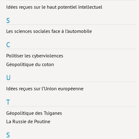
Idées reçues sur le haut potentiel intellectuel
Livres poche
S
Index général des titres
Les sciences sociales face à l’automobile
>> Livres numériques <<
C
COLLECTIONS
Politiser les cyberviolences
Comment je suis devenu
Géopolitique du coton
Convergences
U
eDDen
Idées reçues sur l’Union européenne
Espèces
T
Figure[s] de…
Géopolitique des Tsiganes
Géopolitique de…
La Russie de Poutine
Idées Reçues
S
Libertés plurielles