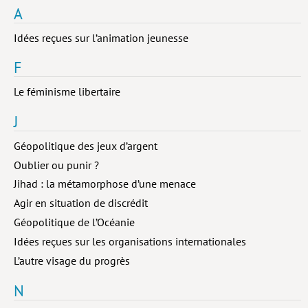
A
Hors collection
Idées reçues sur l’animation jeunesse
CONTACT
F
NEWSLETTER
Le féminisme libertaire
POLITIQUE DE CONFIDENTIALITÉ
J
MENTIONS LÉGALES
Géopolitique des jeux d’argent
POLITIQUE RELATIVE AUX COOKIES
Oublier ou punir ?
Jihad : la métamorphose d’une menace
Agir en situation de discrédit
Géopolitique de l’Océanie
Idées reçues sur les organisations internationales
L’autre visage du progrès
N