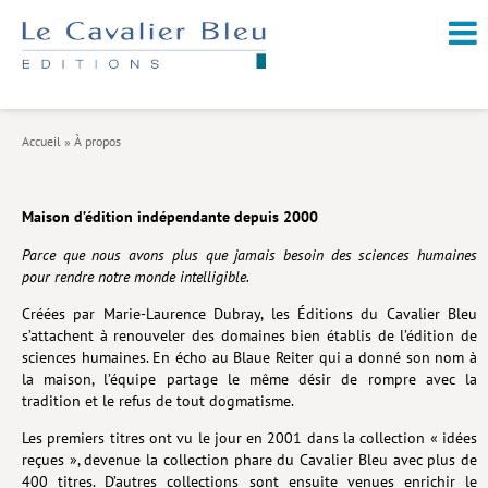
NOUVEAUTÉS / À PARAÎTRE
À PROPOS
Accueil
»
À propos
CATALOGUE
Arts et culture
Maison d’édition indépendante depuis 2000
Économie et société
Parce que nous avons plus que jamais besoin des sciences humaines
pour rendre notre monde intelligible.
Géopolitique
Créées par Marie-Laurence Dubray, les Éditions du Cavalier Bleu
Histoire
s’attachent à renouveler des domaines bien établis de l’édition de
sciences humaines. En écho au Blaue Reiter qui a donné son nom à
Nature et environnement
la maison, l’équipe partage le même désir de rompre avec la
tradition et le refus de tout dogmatisme.
Religions
Les premiers titres ont vu le jour en 2001 dans la collection « idées
Santé et médecine
reçues », devenue la collection phare du Cavalier Bleu avec plus de
400 titres. D’autres collections sont ensuite venues enrichir le
Sciences