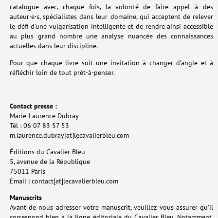
catalogue avec, chaque fois, la volonté de faire appel à des
auteur·e·s, spécialistes dans leur domaine, qui acceptent de relever
Livres poche
le défi d’une vulgarisation intelligente et de rendre ainsi accessible
au plus grand nombre une analyse nuancée des connaissances
Index général des titres
actuelles dans leur discipline.
>> Livres numériques <<
Pour que chaque livre soit une invitation à changer d’angle et à
COLLECTIONS
réfléchir loin de tout prêt-à-penser.
Comment je suis devenu
Contact presse :
Convergences
Marie-Laurence Dubray
Tél : 06 07 83 57 53
eDDen
m.laurence.dubray[at]lecavalierbleu.com
Espèces
Éditions du Cavalier Bleu
5, avenue de la République
Figure[s] de…
75011 Paris
Géopolitique de…
Email : contact[at]lecavalierbleu.com
Manuscrits
Idées Reçues
Avant de nous adresser votre manuscrit, veuillez vous assurer qu’il
Libertés plurielles
correspond bien à la ligne éditoriale du Cavalier Bleu. Notamment,