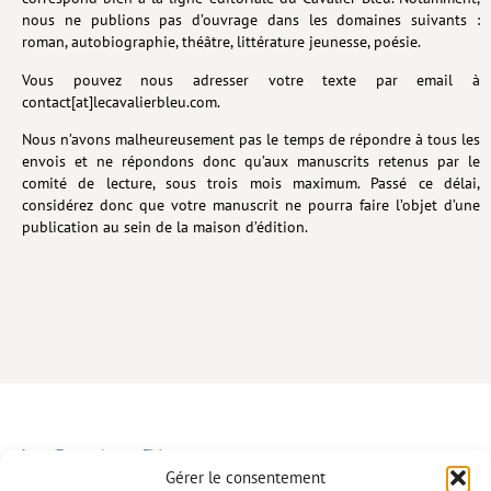
nous ne publions pas d’ouvrage dans les domaines suivants :
Lieux de…
roman, autobiographie, théâtre, littérature jeunesse, poésie.
MiMed
Vous pouvez nous adresser votre texte par email à
contact[at]lecavalierbleu.com.
Mobilisations
Nous n’avons malheureusement pas le temps de répondre à tous les
MythO !
envois et ne répondons donc qu’aux manuscrits retenus par le
comité de lecture, sous trois mois maximum. Passé ce délai,
Actes de colloque
considérez donc que votre manuscrit ne pourra faire l’objet d’une
publication au sein de la maison d’édition.
>> Cavalier poche <<
>> Livres numériques <<
AUTEURS
PARTENARIATS
CORPORATE
Idées reçues – Corporate
Gérer le consentement
Livres blancs