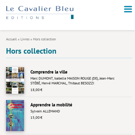
NOUVEAUTÉS / À PARAÎTRE
À PROPOS
Accueil
»
Livres
»
Hors collection
CATALOGUE
Hors collection
Arts et culture
Économie et société
Comprendre la ville
Marc DUMONT
,
Isabelle MAISON ROUGE (DE)
,
Jean-Marc
Géopolitique
STÉBÉ
,
Hervé MARCHAL
,
Thibaut BESOZZI
18,00 €
Histoire
Nature et environnement
Apprendre la mobilité
Sylvain ALLEMAND
Religions
15,00 €
Santé et médecine
Sciences