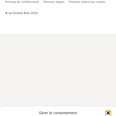
Politique de confidentialité
Mentions légales
Politique relative aux cookies
Lieux de…
© Le Cavalier Bleu 2026
MiMed
Mobilisations
MythO !
Actes de colloque
>> Cavalier poche <<
>> Livres numériques <<
AUTEURS
PARTENARIATS
CORPORATE
Idées reçues – Corporate
Gérer le consentement
Livres blancs