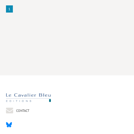
1
Livres poche
Index général des titres
>> Livres numériques <<
COLLECTIONS
Comment je suis devenu
Convergences
eDDen
Espèces
Figure[s] de…
Géopolitique de…
CONTACT
Idées Reçues
Libertés plurielles