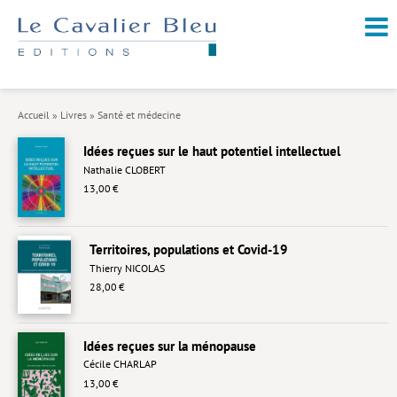
NOUVEAUTÉS / À PARAÎTRE
À PROPOS
Accueil
»
Livres
»
Santé et médecine
CATALOGUE
Idées reçues sur le haut potentiel intellectuel
Arts et culture
Nathalie CLOBERT
13,00 €
Économie et société
Géopolitique
Territoires, populations et Covid-19
Histoire
Thierry NICOLAS
28,00 €
Nature et environnement
Religions
Idées reçues sur la ménopause
Santé et médecine
Cécile CHARLAP
13,00 €
Sciences