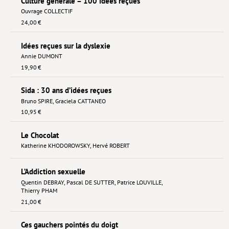
Culture générale – 100 idées reçues
Ouvrage COLLECTIF
24,00 €
Idées reçues sur la dyslexie
Annie DUMONT
19,90 €
Sida : 30 ans d’idées reçues
Bruno SPIRE
,
Graciela CATTANEO
10,95 €
Le Chocolat
Katherine KHODOROWSKY
,
Hervé ROBERT
L’Addiction sexuelle
Quentin DEBRAY
,
Pascal DE SUTTER
,
Patrice LOUVILLE
,
Thierry PHAM
21,00 €
Ces gauchers pointés du doigt