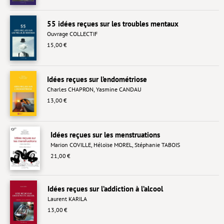
Lieux de…
55 idées reçues sur les troubles mentaux
Ouvrage COLLECTIF
MiMed
15,00 €
Mobilisations
MythO !
Idées reçues sur l’endométriose
Charles CHAPRON
,
Yasmine CANDAU
Actes de colloque
13,00 €
>> Cavalier poche <<
>> Livres numériques <<
Idées reçues sur les menstruations
AUTEURS
Marion COVILLE
,
Héloïse MOREL
,
Stéphanie TABOIS
21,00 €
PARTENARIATS
CORPORATE
Idées reçues sur l’addiction à l’alcool
Laurent KARILA
Idées reçues – Corporate
13,00 €
Livres blancs