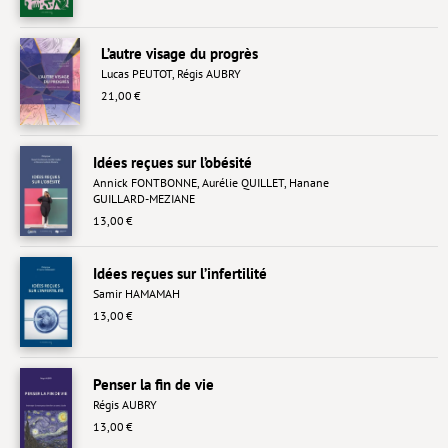
Livres poche
L’autre visage du progrès
Index général des titres
Lucas PEUTOT
,
Régis AUBRY
21,00 €
>> Livres numériques <<
COLLECTIONS
Idées reçues sur l’obésité
Annick FONTBONNE
,
Aurélie QUILLET
,
Hanane
Comment je suis devenu
GUILLARD-MEZIANE
Convergences
13,00 €
eDDen
Idées reçues sur l’infertilité
Samir HAMAMAH
Espèces
13,00 €
Figure[s] de…
Géopolitique de…
Penser la fin de vie
Régis AUBRY
Idées Reçues
13,00 €
Libertés plurielles