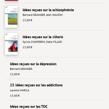
Hors collection
Idées reçues sur la schizophrénie
Bernard GRANGER
,
Jean NAUDIN
CONTACT
13,00 €
NEWSLETTER
POLITIQUE DE CONFIDENTIALITÉ
Idées reçues sur le clitoris
Sylvie CHAPERON
,
Odile FILLOD
MENTIONS LÉGALES
13,00 €
POLITIQUE RELATIVE AUX COOKIES
Idées reçues sur la dépression
Bernard GRANGER
13,00 €
25 idées reçues sur les addictions
Laurent KARILA
13,00 €
Idées reçues sur les TOC