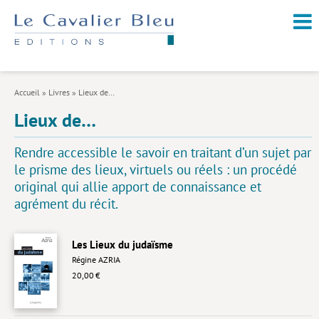
NOUVEAUTÉS / À PARAÎTRE
À PROPOS
Accueil
»
Livres
»
Lieux de…
CATALOGUE
Lieux de…
Arts et culture
Rendre accessible le savoir en traitant d’un sujet par
Économie et société
le prisme des lieux, virtuels ou réels : un procédé
original qui allie apport de connaissance et
Géopolitique
agrément du récit.
Histoire
Nature et environnement
Les Lieux du judaïsme
Régine AZRIA
Religions
20,00 €
Santé et médecine
Sciences