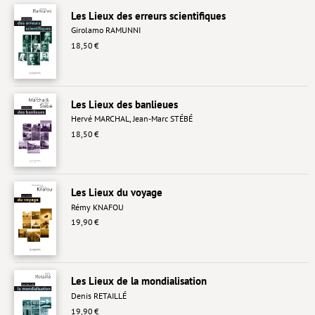
Les Lieux des erreurs scientifiques
Livres poche
Girolamo RAMUNNI
18,50 €
Index général des titres
>> Livres numériques <<
COLLECTIONS
Les Lieux des banlieues
Hervé MARCHAL
,
Jean-Marc STÉBÉ
Comment je suis devenu
18,50 €
Convergences
eDDen
Les Lieux du voyage
Rémy KNAFOU
Espèces
19,90 €
Figure[s] de…
Géopolitique de…
Les Lieux de la mondialisation
Idées Reçues
Denis RETAILLÉ
19,90 €
Libertés plurielles