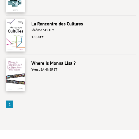
Lieux de…
MiMed
La Rencontre des Cultures
Jérôme SOUTY
Mobilisations
18,00 €
MythO !
Actes de colloque
Where is Monna Lisa ?
>> Cavalier poche <<
Yves JEANNERET
>> Livres numériques <<
AUTEURS
PARTENARIATS
1
CORPORATE
Idées reçues – Corporate
Livres blancs