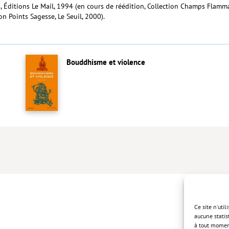
s, Éditions Le Mail, 1994 (en cours de réédition, Collection Champs Flamma
on Points Sagesse, Le Seuil, 2000).
Bouddhisme et violence
Ce site n'uti
aucune statis
à tout momen
Politique de 