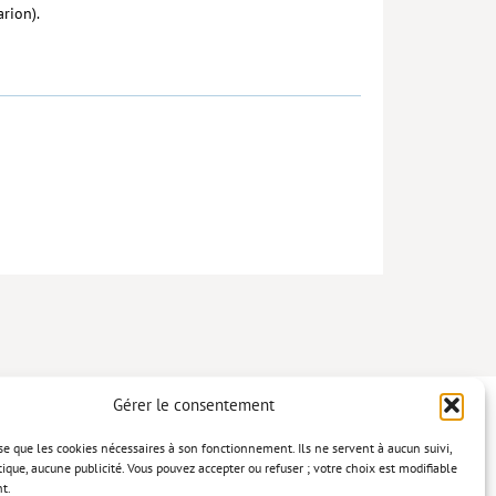
rion).
Gérer le consentement
lise que les cookies nécessaires à son fonctionnement. Ils ne servent à aucun suivi,
tique, aucune publicité. Vous pouvez accepter ou refuser ; votre choix est modifiable
t.
confidentialité
Mentions légales
Politique relative aux cookies