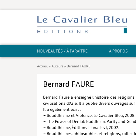
NOUVEAUTÉS / À PARAÎTRE
À PROPOS
Accueil
»
Auteurs
»
Bernard FAURE
Bernard FAURE
Bernard Faure a enseigné l’histoire des religions 
civilisations d’Asie. Il a publié divers ouvrages su
Il a également écrit :
– Bouddhisme et Violence, Le Cavalier Bleu, 2008.
– The Power of Denial: Buddhism, Purity and Gende
– Bouddhisme, Éditions Liana Levi, 2002.
– Bouddhismes, philosophies et religions, collec