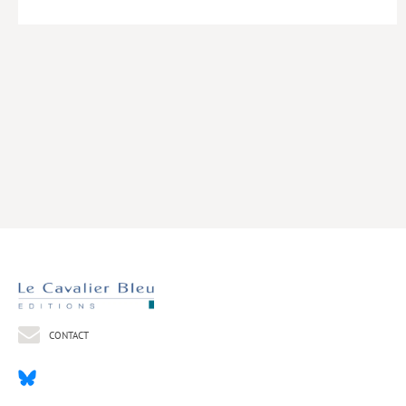
Livres poche
Index général des titres
>> Livres numériques <<
COLLECTIONS
Comment je suis devenu
Convergences
eDDen
Espèces
Figure[s] de…
Géopolitique de…
CONTACT
Idées Reçues
Libertés plurielles