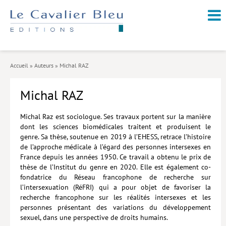
NOUVEAUTÉS / À PARAÎTRE
À PROPOS
Accueil
»
Auteurs
»
Michal RAZ
CATALOGUE
Michal RAZ
Arts et culture
Économie et société
Michal Raz est sociologue. Ses travaux portent sur la manière
dont les sciences biomédicales traitent et produisent le
Géopolitique
genre. Sa thèse, soutenue en 2019 à l’EHESS, retrace l’histoire
de l’approche médicale à l’égard des personnes intersexes en
Histoire
France depuis les années 1950. Ce travail a obtenu le prix de
thèse de l’Institut du genre en 2020. Elle est également co-
Nature et environnement
fondatrice du Réseau francophone de recherche sur
l’intersexuation (RéFRI) qui a pour objet de favoriser la
Religions
recherche francophone sur les réalités intersexes et les
personnes présentant des variations du développement
Santé et médecine
sexuel, dans une perspective de droits humains.
Sciences