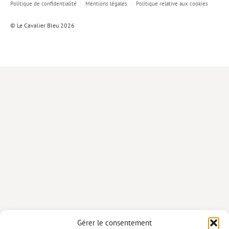
Politique de confidentialité
Mentions légales
Politique relative aux cookies
Lieux de…
© Le Cavalier Bleu 2026
MiMed
Mobilisations
MythO !
Actes de colloque
>> Cavalier poche <<
>> Livres numériques <<
AUTEURS
PARTENARIATS
CORPORATE
Idées reçues – Corporate
Gérer le consentement
Livres blancs