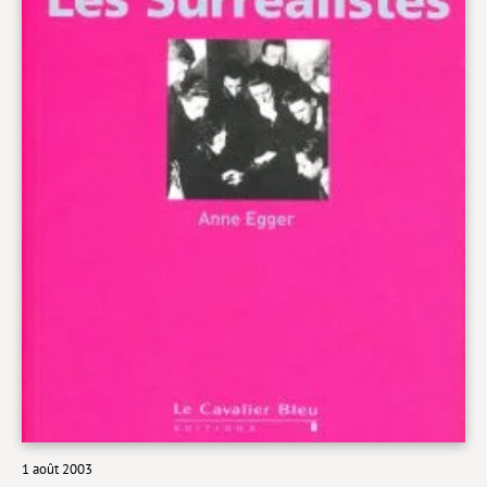
Livres poche
Index général des titres
>> Livres numériques <<
COLLECTIONS
Comment je suis devenu
Convergences
eDDen
Espèces
Figure[s] de…
Géopolitique de…
Idées Reçues
1 août 2003
Libertés plurielles