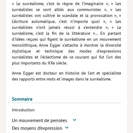
« Le surréalisme, c’est le règne de l’imaginaire », « Les
Hors collection
surréalistes se sont alliés aux communistes », « Les
surréalistes ont cultivé le scandale et la provocation », «
CONTACT
L’écriture automatique, c’est n’importe quoi », « Les
surréalistes n’ont jamais réussi à s’entendre », « Le
NEWSLETTER
surréalisme, c’est la fin de la littérature »… En partant
d’idées reçues qui ﬁgent le surréalisme en un mouvement
POLITIQUE DE CONFIDENTIALITÉ
monolithique, Anne Egger s’attache à montrer la diversité
stylistique et technique des modes d’expressions
MENTIONS LÉGALES
surréalistes et l’éclectisme de ce courant qui fut l’un des
plus importants du XXe siècle.
POLITIQUE RELATIVE AUX COOKIES
Anne Egger est docteur en histoire de l’art et spécialiste
des rapports entre mots et images dans le surréalisme.
Sommaire
Introduction
Un mouvement de pensées
Des moyens d’expression