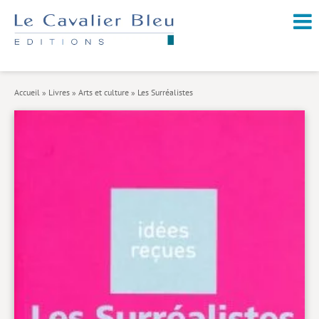
NOUVEAUTÉS / À PARAÎTRE
À PROPOS
Accueil
»
Livres
»
Arts et culture
»
Les Surréalistes
CATALOGUE
Arts et culture
Économie et société
Géopolitique
Histoire
Nature et environnement
Religions
Santé et médecine
Sciences