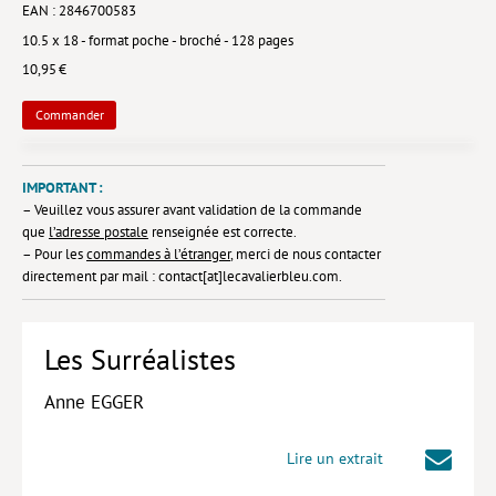
EAN : 2846700583
Lieux de…
10.5 x 18 - format poche - broché - 128 pages
10,95 €
MiMed
Commander
Mobilisations
MythO !
IMPORTANT :
Actes de colloque
– Veuillez vous assurer avant validation de la commande
que
l’adresse postale
renseignée est correcte.
>> Cavalier poche <<
– Pour les
commandes à l’étranger
, merci de nous contacter
directement par mail : contact[at]lecavalierbleu.com.
>> Livres numériques <<
AUTEURS
Les Surréalistes
PARTENARIATS
Anne EGGER
CORPORATE
Idées reçues – Corporate
Lire un extrait
Livres blancs