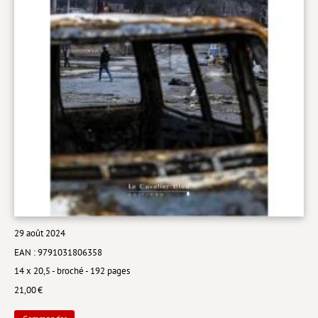
Livres poche
Index général des titres
>> Livres numériques <<
COLLECTIONS
Comment je suis devenu
Convergences
eDDen
Espèces
29 août 2024
Figure[s] de…
EAN : 9791031806358
Géopolitique de…
14 x 20,5 - broché - 192 pages
Idées Reçues
21,00 €
Libertés plurielles