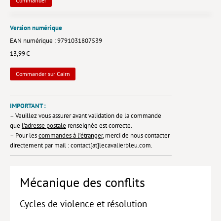
Commander
Lieux de…
Version numérique
MiMed
EAN numérique : 9791031807539
Mobilisations
13,99 €
MythO !
Commander sur Cairn
Actes de colloque
IMPORTANT :
>> Cavalier poche <<
– Veuillez vous assurer avant validation de la commande
>> Livres numériques <<
que
l’adresse postale
renseignée est correcte.
– Pour les
commandes à l’étranger
, merci de nous contacter
AUTEURS
directement par mail : contact[at]lecavalierbleu.com.
PARTENARIATS
Mécanique des conflits
CORPORATE
Idées reçues – Corporate
Cycles de violence et résolution
Livres blancs