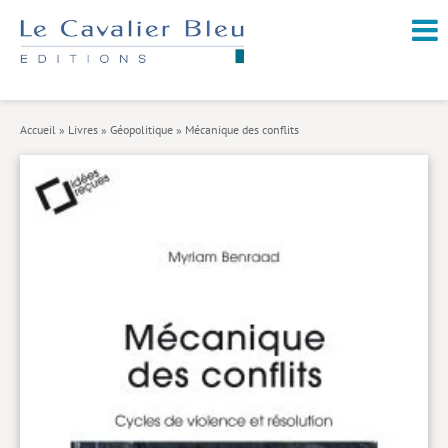
NOUVEAUTÉS / À PARAÎTRE
À PROPOS
Accueil
»
Livres
»
Géopolitique
»
Mécanique des conflits
CATALOGUE
Arts et culture
Économie et société
Géopolitique
Histoire
Nature et environnement
Religions
Santé et médecine
Sciences