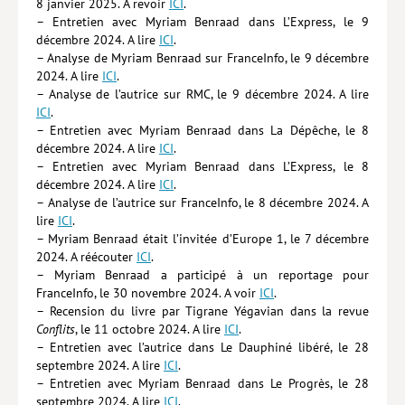
8 janvier 2025. A revoir
ICI
.
– Entretien avec Myriam Benraad dans L’Express, le 9
décembre 2024. A lire
ICI
.
– Analyse de Myriam Benraad sur FranceInfo, le 9 décembre
2024. A lire
ICI
.
– Analyse de l’autrice sur RMC, le 9 décembre 2024. A lire
ICI
.
– Entretien avec Myriam Benraad dans La Dépêche, le 8
décembre 2024. A lire
ICI
.
– Entretien avec Myriam Benraad dans L’Express, le 8
décembre 2024. A lire
ICI
.
– Analyse de l’autrice sur FranceInfo, le 8 décembre 2024. A
lire
ICI
.
– Myriam Benraad était l’invitée d’Europe 1, le 7 décembre
2024. A réécouter
ICI
.
– Myriam Benraad a participé à un reportage pour
FranceInfo, le 30 novembre 2024. A voir
ICI
.
– Recension du livre par Tigrane Yégavian dans la revue
Conflits
, le 11 octobre 2024. A lire
ICI
.
– Entretien avec l’autrice dans Le Dauphiné libéré, le 28
septembre 2024. A lire
ICI
.
– Entretien avec Myriam Benraad dans Le Progrès, le 28
septembre 2024. A lire
ICI
.