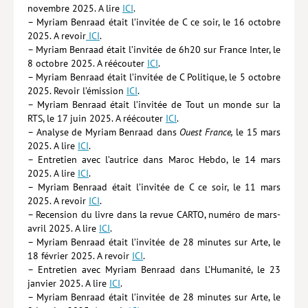
novembre 2025. A lire
ICI
.
– Myriam Benraad était l’invitée de C ce soir, le 16 octobre
2025. A revoir
ICI
.
– Myriam Benraad était l’invitée de 6h20 sur France Inter, le
8 octobre 2025. A réécouter
ICI
.
– Myriam Benraad était l’invitée de C Politique, le 5 octobre
2025. Revoir l’émission
ICI
.
– Myriam Benraad était l’invitée de Tout un monde sur la
RTS, le 17 juin 2025. A réécouter
ICI
.
– Analyse de Myriam Benraad dans
Ouest France,
le 15 mars
2025. A lire
ICI
.
– Entretien avec l’autrice dans Maroc Hebdo, le 14 mars
2025. A lire
ICI
.
– Myriam Benraad était l’invitée de C ce soir, le 11 mars
2025. A revoir
ICI
.
– Recension du livre dans la revue CARTO, numéro de mars-
avril 2025. A lire
ICI
.
– Myriam Benraad était l’invitée de 28 minutes sur Arte, le
18 février 2025. A revoir
ICI
.
– Entretien avec Myriam Benraad dans L’Humanité, le 23
janvier 2025. A lire
ICI
.
– Myriam Benraad était l’invitée de 28 minutes sur Arte, le