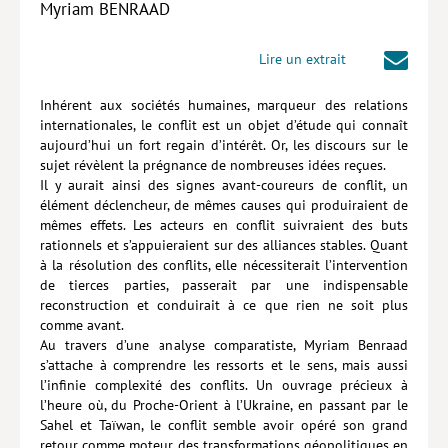
Myriam BENRAAD
Hors collection
Lire un extrait
CONTACT
NEWSLETTER
Inhérent aux sociétés humaines, marqueur des relations
internationales, le conflit est un objet d’étude qui connaît
POLITIQUE DE CONFIDENTIALITÉ
aujourd’hui un fort regain d’intérêt. Or, les discours sur le
sujet révèlent la prégnance de nombreuses idées reçues.
MENTIONS LÉGALES
Il y aurait ainsi des signes avant-coureurs de conflit, un
élément déclencheur, de mêmes causes qui produiraient de
POLITIQUE RELATIVE AUX COOKIES
mêmes effets. Les acteurs en conflit suivraient des buts
rationnels et s’appuieraient sur des alliances stables. Quant
à la résolution des conflits, elle nécessiterait l’intervention
de tierces parties, passerait par une indispensable
reconstruction et conduirait à ce que rien ne soit plus
comme avant.
Au travers d’une analyse comparatiste, Myriam Benraad
s’attache à comprendre les ressorts et le sens, mais aussi
l’infinie complexité des conflits. Un ouvrage précieux à
l’heure où, du Proche-Orient à l’Ukraine, en passant par le
Sahel et Taïwan, le conflit semble avoir opéré son grand
retour comme moteur des transformations géopolitiques en