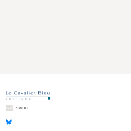
Livres poche
Index général des titres
>> Livres numériques <<
COLLECTIONS
Comment je suis devenu
Convergences
eDDen
Espèces
Figure[s] de…
Géopolitique de…
CONTACT
Idées Reçues
Libertés plurielles