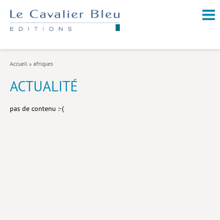
NOUVEAUTÉS / À PARAÎTRE
À PROPOS
Accueil
»
afriques
CATALOGUE
ACTUALITÉ
Arts et culture
pas de contenu :-(
Économie et société
Géopolitique
Histoire
Nature et environnement
Religions
Santé et médecine
Sciences