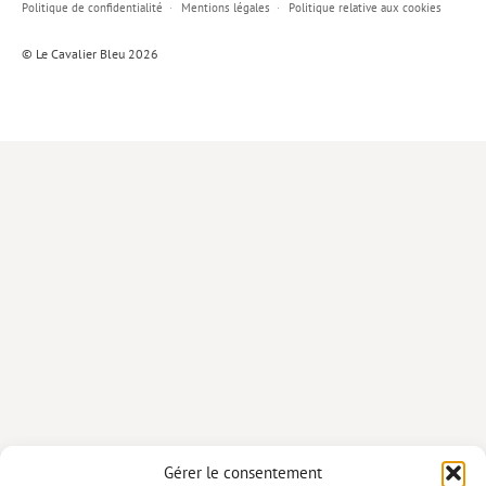
Politique de confidentialité
Mentions légales
Politique relative aux cookies
Lieux de…
© Le Cavalier Bleu 2026
MiMed
Mobilisations
MythO !
Actes de colloque
>> Cavalier poche <<
>> Livres numériques <<
AUTEURS
PARTENARIATS
CORPORATE
Idées reçues – Corporate
Gérer le consentement
Livres blancs