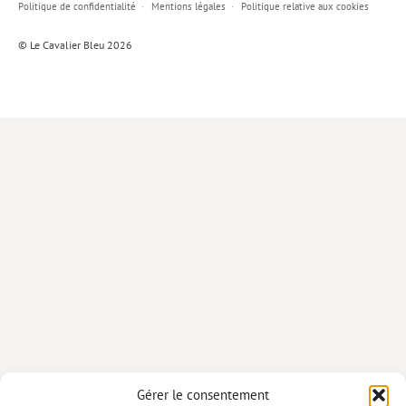
Politique de confidentialité
Mentions légales
Politique relative aux cookies
Lieux de…
© Le Cavalier Bleu 2026
MiMed
Mobilisations
MythO !
Actes de colloque
>> Cavalier poche <<
>> Livres numériques <<
AUTEURS
PARTENARIATS
CORPORATE
Idées reçues – Corporate
Gérer le consentement
Livres blancs