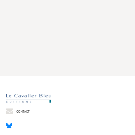
Livres poche
Index général des titres
>> Livres numériques <<
COLLECTIONS
Comment je suis devenu
Convergences
eDDen
Espèces
Figure[s] de…
Géopolitique de…
CONTACT
Idées Reçues
Libertés plurielles