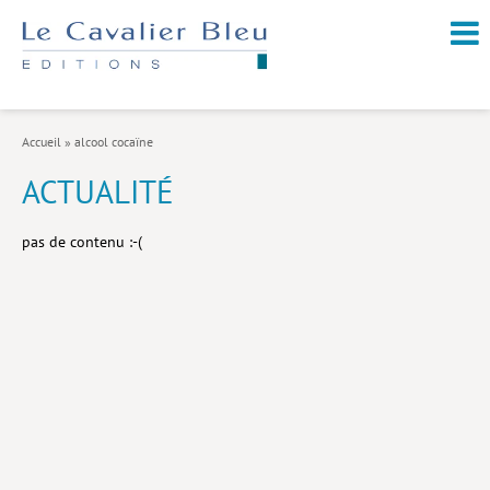
NOUVEAUTÉS / À PARAÎTRE
À PROPOS
Accueil
»
alcool cocaïne
CATALOGUE
ACTUALITÉ
Arts et culture
pas de contenu :-(
Économie et société
Géopolitique
Histoire
Nature et environnement
Religions
Santé et médecine
Sciences