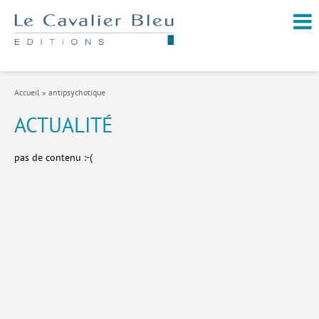
NOUVEAUTÉS / À PARAÎTRE
À PROPOS
Accueil
»
antipsychotique
CATALOGUE
ACTUALITÉ
Arts et culture
pas de contenu :-(
Économie et société
Géopolitique
Histoire
Nature et environnement
Religions
Santé et médecine
Sciences