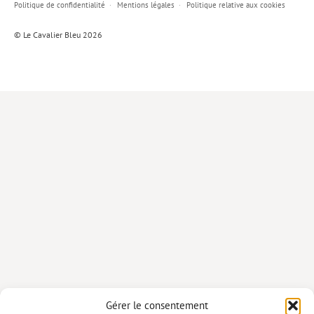
Politique de confidentialité
Mentions légales
Politique relative aux cookies
Lieux de…
© Le Cavalier Bleu 2026
MiMed
Mobilisations
MythO !
Actes de colloque
>> Cavalier poche <<
>> Livres numériques <<
AUTEURS
PARTENARIATS
CORPORATE
Idées reçues – Corporate
Gérer le consentement
Livres blancs