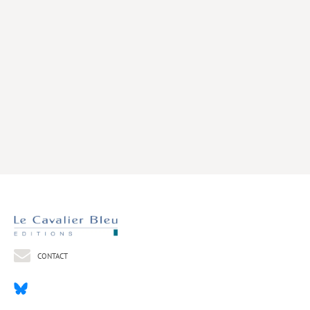
Livres poche
Index général des titres
>> Livres numériques <<
COLLECTIONS
Comment je suis devenu
Convergences
eDDen
Espèces
Figure[s] de…
Géopolitique de…
CONTACT
Idées Reçues
Libertés plurielles