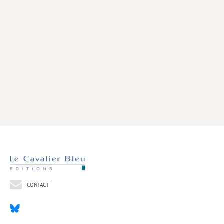
Livres poche
Index général des titres
>> Livres numériques <<
COLLECTIONS
Comment je suis devenu
Convergences
eDDen
Espèces
Figure[s] de…
Géopolitique de…
CONTACT
Idées Reçues
Libertés plurielles