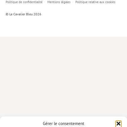
Politique de confidentialité
Mentions légales
Politique relative aux cookies
Lieux de…
© Le Cavalier Bleu 2026
MiMed
Mobilisations
MythO !
Actes de colloque
>> Cavalier poche <<
>> Livres numériques <<
AUTEURS
PARTENARIATS
CORPORATE
Idées reçues – Corporate
Gérer le consentement
Livres blancs