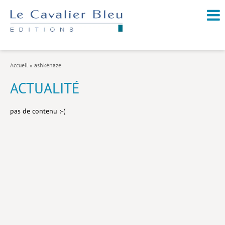
NOUVEAUTÉS / À PARAÎTRE
À PROPOS
Accueil
»
ashkénaze
CATALOGUE
ACTUALITÉ
Arts et culture
pas de contenu :-(
Économie et société
Géopolitique
Histoire
Nature et environnement
Religions
Santé et médecine
Sciences