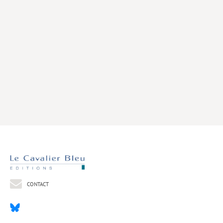
Livres poche
Index général des titres
>> Livres numériques <<
COLLECTIONS
Comment je suis devenu
Convergences
eDDen
Espèces
Figure[s] de…
Géopolitique de…
CONTACT
Idées Reçues
Libertés plurielles