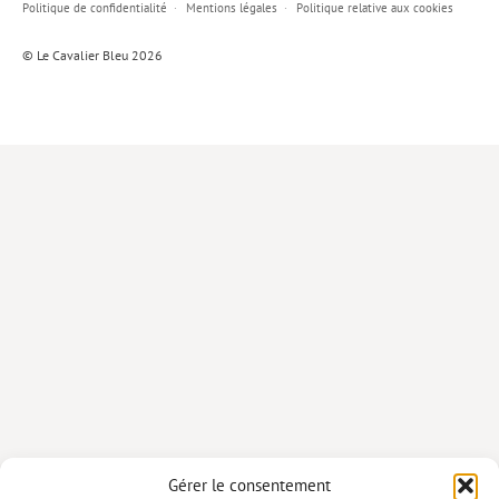
Politique de confidentialité
Mentions légales
Politique relative aux cookies
Lieux de…
© Le Cavalier Bleu 2026
MiMed
Mobilisations
MythO !
Actes de colloque
>> Cavalier poche <<
>> Livres numériques <<
AUTEURS
PARTENARIATS
CORPORATE
Idées reçues – Corporate
Gérer le consentement
Livres blancs