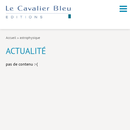
NOUVEAUTÉS / À PARAÎTRE
À PROPOS
Accueil
»
astrophysique
CATALOGUE
ACTUALITÉ
Arts et culture
pas de contenu :-(
Économie et société
Géopolitique
Histoire
Nature et environnement
Religions
Santé et médecine
Sciences