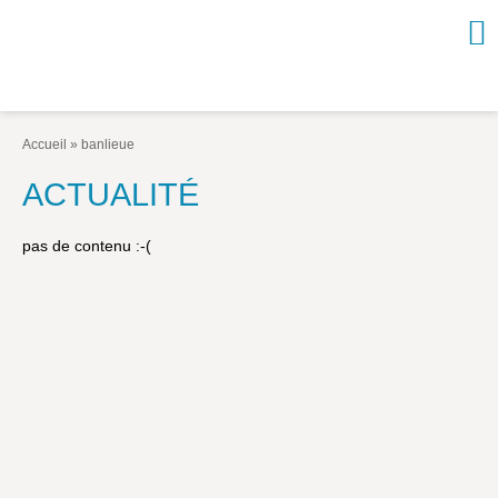
NOUVEAUTÉS / À PARAÎTRE
À PROPOS
Accueil
»
banlieue
CATALOGUE
ACTUALITÉ
Arts et culture
pas de contenu :-(
Économie et société
Géopolitique
Histoire
Nature et environnement
Religions
Santé et médecine
Sciences