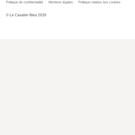
Politique de confidentialité
Mentions légales
Politique relative aux cookies
Lieux de…
© Le Cavalier Bleu 2026
MiMed
Mobilisations
MythO !
Actes de colloque
>> Cavalier poche <<
>> Livres numériques <<
AUTEURS
PARTENARIATS
CORPORATE
Idées reçues – Corporate
Livres blancs