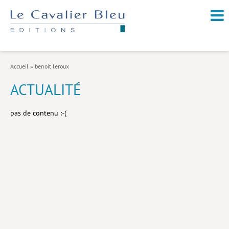
NOUVEAUTÉS / À PARAÎTRE
À PROPOS
Accueil
»
benoit leroux
CATALOGUE
ACTUALITÉ
Arts et culture
pas de contenu :-(
Économie et société
Géopolitique
Histoire
Nature et environnement
Religions
Santé et médecine
Sciences