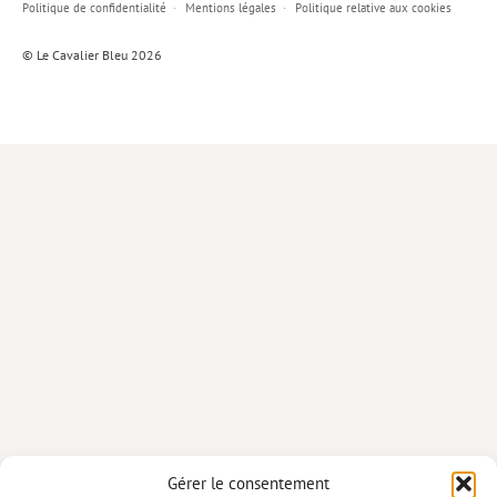
Politique de confidentialité
Mentions légales
Politique relative aux cookies
Lieux de…
© Le Cavalier Bleu 2026
MiMed
Mobilisations
MythO !
Actes de colloque
>> Cavalier poche <<
>> Livres numériques <<
AUTEURS
PARTENARIATS
CORPORATE
Idées reçues – Corporate
Gérer le consentement
Livres blancs