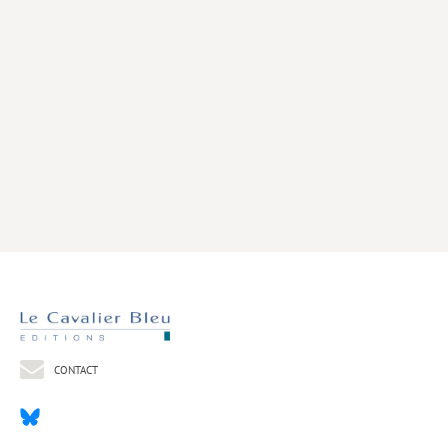
Livres poche
Index général des titres
>> Livres numériques <<
COLLECTIONS
Comment je suis devenu
Convergences
eDDen
Espèces
Figure[s] de…
Géopolitique de…
CONTACT
Idées Reçues
Libertés plurielles