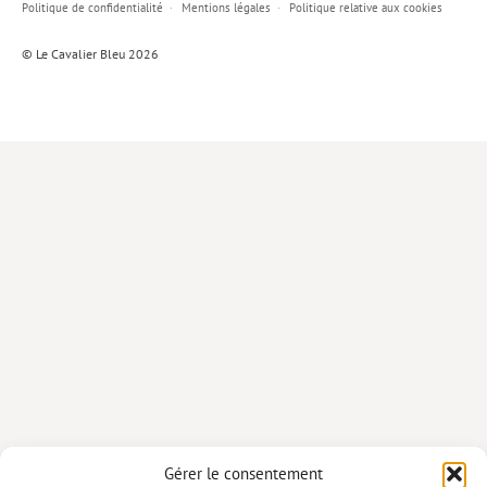
Politique de confidentialité
Mentions légales
Politique relative aux cookies
Lieux de…
© Le Cavalier Bleu 2026
MiMed
Mobilisations
MythO !
Actes de colloque
>> Cavalier poche <<
>> Livres numériques <<
AUTEURS
PARTENARIATS
CORPORATE
Idées reçues – Corporate
Gérer le consentement
Livres blancs