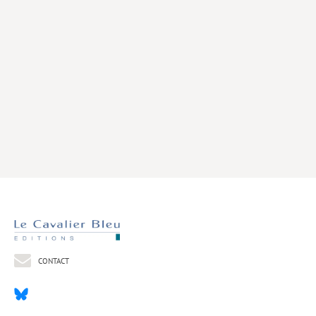
Livres poche
Index général des titres
>> Livres numériques <<
COLLECTIONS
Comment je suis devenu
Convergences
eDDen
Espèces
Figure[s] de…
Géopolitique de…
CONTACT
Idées Reçues
Libertés plurielles