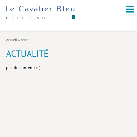
NOUVEAUTÉS / À PARAÎTRE
À PROPOS
Accueil
»
brexit
CATALOGUE
ACTUALITÉ
Arts et culture
pas de contenu :-(
Économie et société
Géopolitique
Histoire
Nature et environnement
Religions
Santé et médecine
Sciences