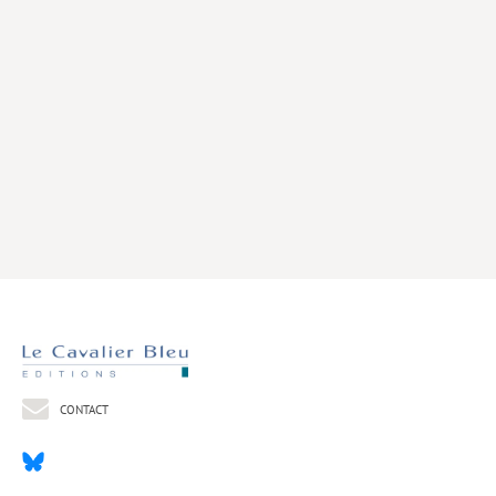
Livres poche
Index général des titres
>> Livres numériques <<
COLLECTIONS
Comment je suis devenu
Convergences
eDDen
Espèces
Figure[s] de…
Géopolitique de…
CONTACT
Idées Reçues
Libertés plurielles