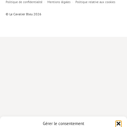
Politique de confidentialité
Mentions légales
Politique relative aux cookies
Lieux de…
© Le Cavalier Bleu 2026
MiMed
Mobilisations
MythO !
Actes de colloque
>> Cavalier poche <<
>> Livres numériques <<
AUTEURS
PARTENARIATS
CORPORATE
Idées reçues – Corporate
Gérer le consentement
Livres blancs