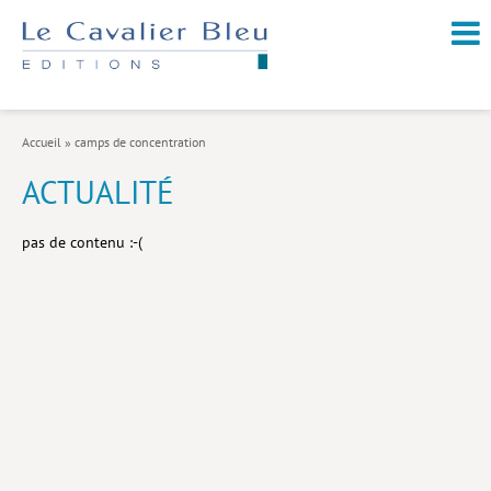
NOUVEAUTÉS / À PARAÎTRE
À PROPOS
Accueil
»
camps de concentration
CATALOGUE
ACTUALITÉ
Arts et culture
pas de contenu :-(
Économie et société
Géopolitique
Histoire
Nature et environnement
Religions
Santé et médecine
Sciences