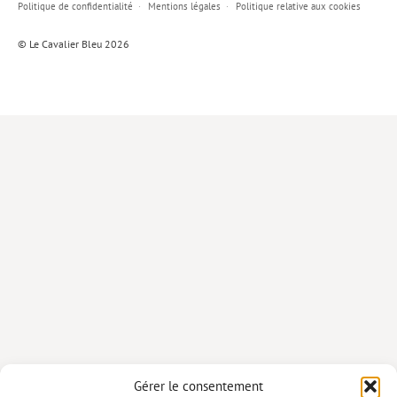
Politique de confidentialité
Mentions légales
Politique relative aux cookies
Lieux de…
© Le Cavalier Bleu 2026
MiMed
Mobilisations
MythO !
Actes de colloque
>> Cavalier poche <<
>> Livres numériques <<
AUTEURS
PARTENARIATS
CORPORATE
Idées reçues – Corporate
Gérer le consentement
Livres blancs