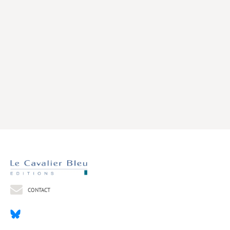
Livres poche
Index général des titres
>> Livres numériques <<
COLLECTIONS
Comment je suis devenu
Convergences
eDDen
Espèces
Figure[s] de…
Géopolitique de…
CONTACT
Idées Reçues
Libertés plurielles