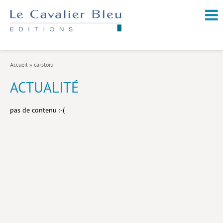
NOUVEAUTÉS / À PARAÎTRE
À PROPOS
Accueil
»
carstoiu
CATALOGUE
ACTUALITÉ
Arts et culture
pas de contenu :-(
Économie et société
Géopolitique
Histoire
Nature et environnement
Religions
Santé et médecine
Sciences