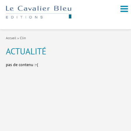
NOUVEAUTÉS / À PARAÎTRE
À PROPOS
Accueil
»
Clin
CATALOGUE
ACTUALITÉ
Arts et culture
pas de contenu :-(
Économie et société
Géopolitique
Histoire
Nature et environnement
Religions
Santé et médecine
Sciences