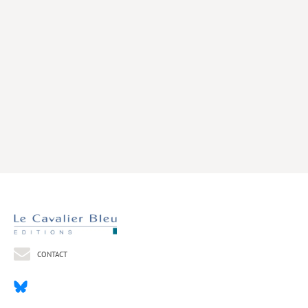
Livres poche
Index général des titres
>> Livres numériques <<
COLLECTIONS
Comment je suis devenu
Convergences
eDDen
Espèces
Figure[s] de…
Géopolitique de…
CONTACT
Idées Reçues
Libertés plurielles