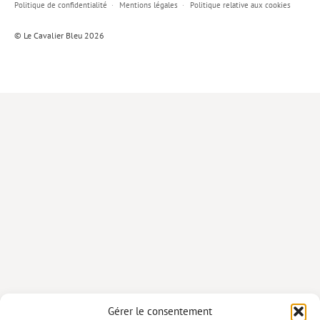
Politique de confidentialité
Mentions légales
Politique relative aux cookies
Lieux de…
© Le Cavalier Bleu 2026
MiMed
Mobilisations
MythO !
Actes de colloque
>> Cavalier poche <<
>> Livres numériques <<
AUTEURS
PARTENARIATS
CORPORATE
Idées reçues – Corporate
Gérer le consentement
Livres blancs