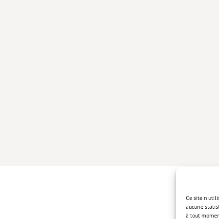
Ce site n'uti
aucune statis
à tout momen
Politique de 