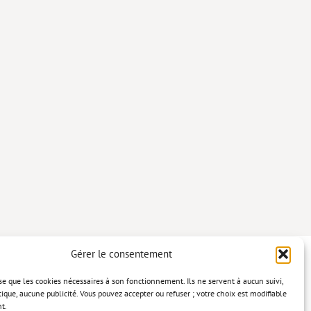
Gérer le consentement
lise que les cookies nécessaires à son fonctionnement. Ils ne servent à aucun suivi,
tique, aucune publicité. Vous pouvez accepter ou refuser ; votre choix est modifiable
t.
confidentialité
Mentions légales
Politique relative aux cookies