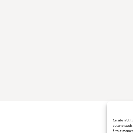
Ce site n'uti
aucune statis
à tout momen
Politique de 