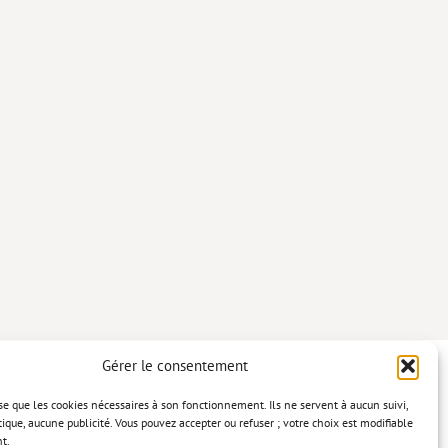
Gérer le consentement
lise que les cookies nécessaires à son fonctionnement. Ils ne servent à aucun suivi,
tique, aucune publicité. Vous pouvez accepter ou refuser ; votre choix est modifiable
t.
confidentialité
Mentions légales
Politique relative aux cookies