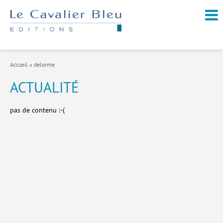
NOUVEAUTÉS / À PARAÎTRE
À PROPOS
Accueil
»
delorme
CATALOGUE
ACTUALITÉ
Arts et culture
pas de contenu :-(
Économie et société
Géopolitique
Histoire
Nature et environnement
Religions
Santé et médecine
Sciences