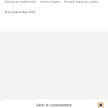
Politique de confidentialité
Mentions légales
Politique relative aux cookies
Lieux de…
© Le Cavalier Bleu 2026
MiMed
Mobilisations
MythO !
Actes de colloque
>> Cavalier poche <<
>> Livres numériques <<
AUTEURS
PARTENARIATS
CORPORATE
Idées reçues – Corporate
Gérer le consentement
Livres blancs