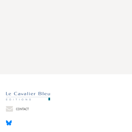
Livres poche
Index général des titres
>> Livres numériques <<
COLLECTIONS
Comment je suis devenu
Convergences
eDDen
Espèces
Figure[s] de…
Géopolitique de…
CONTACT
Idées Reçues
Libertés plurielles