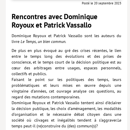
Posté le 20 septembre 2023
Livres poche
Rencontres avec Dominique
Index général des titres
Royoux et Patrick Vassallo
>> Livres numériques <<
Dominique Royoux et Patrick Vassallo sont les auteurs du
livre
Le Temps, un bien commun.
COLLECTIONS
De plus en plus évoqué au gré des crises récentes, le lien
Comment je suis devenu
entre le temps long des évolutions et des prises de
conscience, et le temps court de la décision politique est au
Convergences
cœur des arbitrages entre usages, espaces personnels,
collectifs et publics.
eDDen
Faisant le point sur les politiques des temps, leurs
problématiques et leurs mises en œuvre depuis une
Espèces
vingtaine d’années, cet ouvrage analyse ces questions, au
Figure[s] de…
regard des mutations contemporaines.
Dominique Royoux et Patrick Vassallo tentent ainsi d’éclairer
Géopolitique de…
la décision publique, les choix d’aménagement, les modalités
d’organisation et le nécessaire débat citoyen dans une
Idées Reçues
société où clivages et inégalités tendent à s’aggraver.Le
temps peut-il (re)construire du (des) commun(s)?
Libertés plurielles