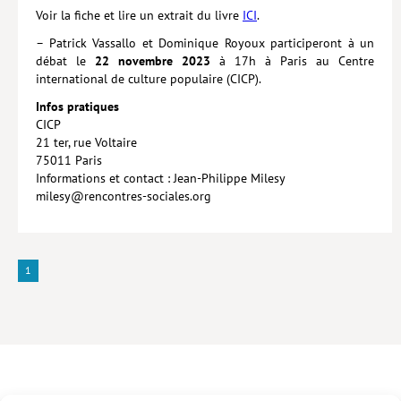
Voir la fiche et lire un extrait du livre
ICI
.
Lieux de…
– Patrick Vassallo et Dominique Royoux participeront à un
débat le
22 novembre 2023
à 17h à Paris au Centre
MiMed
international de culture populaire (CICP).
Mobilisations
Infos pratiques
CICP
MythO !
21 ter, rue Voltaire
75011 Paris
Actes de colloque
Informations et contact : Jean-Philippe Milesy
>> Cavalier poche <<
milesy@rencontres-sociales.org
>> Livres numériques <<
AUTEURS
1
PARTENARIATS
CORPORATE
Idées reçues – Corporate
Livres blancs