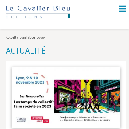
NOUVEAUTÉS / À PARAÎTRE
À PROPOS
Accueil
»
dominique royoux
CATALOGUE
ACTUALITÉ
Arts et culture
Économie et société
Géopolitique
Histoire
Nature et environnement
Religions
Santé et médecine
Sciences