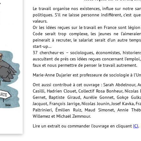
Le travail organise nos existences, influe sur notre sa
politiques. S’il ne laisse personne indifférent, c’est 
valeurs.
Or les idées reçues sur le travail en France sont légion : 
Code serait trop complexe, les jeunes ne l’aimeraie
peinerait à recruter, le salariat serait d’un autre tem
start-up…
37 chercheur·es – sociologues, économistes, historien
auscultent de près ces idées reçues concernant l’emploi,
faux et nous permettre de penser le travail autrement.
Marie-Anne Dujarier est professeure de sociologie à l’Uni
Ont aussi contribué à cet ouvrage : Sarah Abdelnour, A
Casilli, Hadrien Clouet, Collectif Rosa Bonheur, Nicolas
Gernet, Baptiste Giraud, Aurélie Gonnet, Gokçe Gulk
Jacquot, François Jarrige, Nicolas Jounin, Josef Kavka, 
Paltrinieri, Émilien Ruiz, Maud Simonet, Annie Thé
Willemez et Michaël Zemmour.
Lire un extrait ou commander l’ouvrage en cliquant
ICI
.