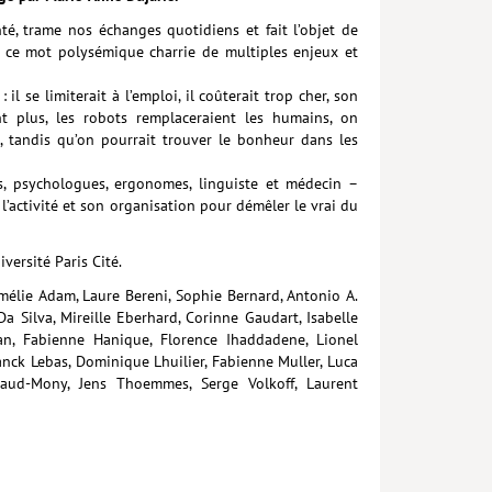
nté, trame nos échanges quotidiens et fait l’objet de
que ce mot polysémique charrie de multiples enjeux et
il se limiterait à l’emploi, il coûterait trop cher, son
nt plus, les robots remplaceraient les humains, on
ps, tandis qu’on pourrait trouver le bonheur dans les
s, psycho­logues, ergonomes, linguiste et médecin –
 l’activité et son organisation pour démêler le vrai du
versité Paris Cité.
mélie Adam, Laure Bereni, Sophie Bernard, Antonio A.
 Da Silva, Mireille Eberhard, Corinne Gaudart, Isabelle
an, Fabienne Hanique, Florence Ihaddadene, Lionel
Franck Lebas, Dominique Lhuilier, Fabienne Muller, Luca
baud-Mony, Jens Thoemmes, Serge Volkoff, Laurent