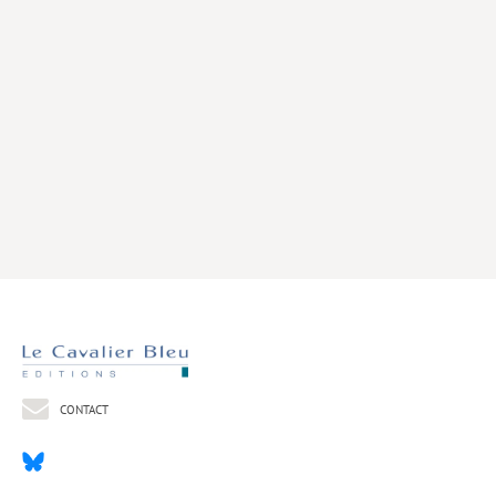
Livres poche
Index général des titres
>> Livres numériques <<
COLLECTIONS
Comment je suis devenu
Convergences
eDDen
Espèces
Figure[s] de…
Géopolitique de…
CONTACT
Idées Reçues
Libertés plurielles