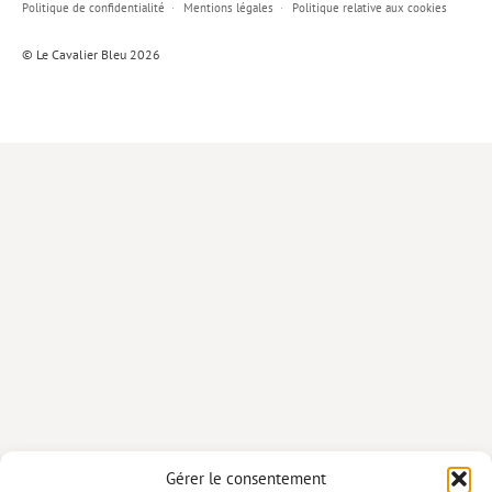
Politique de confidentialité
Mentions légales
Politique relative aux cookies
Lieux de…
© Le Cavalier Bleu 2026
MiMed
Mobilisations
MythO !
Actes de colloque
>> Cavalier poche <<
>> Livres numériques <<
AUTEURS
PARTENARIATS
CORPORATE
Idées reçues – Corporate
Gérer le consentement
Livres blancs