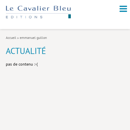
NOUVEAUTÉS / À PARAÎTRE
À PROPOS
Accueil
»
emmanuel guillon
CATALOGUE
ACTUALITÉ
Arts et culture
pas de contenu :-(
Économie et société
Géopolitique
Histoire
Nature et environnement
Religions
Santé et médecine
Sciences