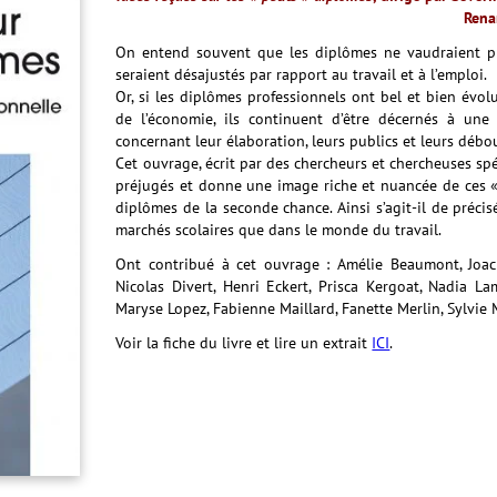
Rena
On entend souvent que les diplômes ne vaudraient pl
seraient désajustés par rapport au travail et à l’emploi.
Or, si les diplômes professionnels ont bel et bien évolu
de l’économie, ils continuent d’être décernés à une
concernant leur élaboration, leurs publics et leurs déb
Cet ouvrage, écrit par des chercheurs et chercheuses spé
préjugés et donne une image riche et nuancée de ces «
diplômes de la seconde chance. Ainsi s’agit-il de préci
marchés scolaires que dans le monde du travail.
Ont contribué à cet ouvrage : Amélie Beaumont, Joac
Nicolas Divert, Henri Eckert, Prisca Kergoat, Nadia 
Maryse Lopez, Fabienne Maillard, Fanette Merlin, Sylvie
Voir la fiche du livre et lire un extrait
ICI
.