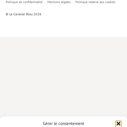
Politique de confidentialité
Mentions légales
Politique relative aux cookies
Lieux de…
© Le Cavalier Bleu 2026
MiMed
Mobilisations
MythO !
Actes de colloque
>> Cavalier poche <<
>> Livres numériques <<
AUTEURS
PARTENARIATS
CORPORATE
Idées reçues – Corporate
Gérer le consentement
Livres blancs