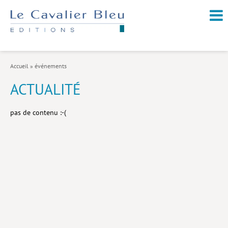
NOUVEAUTÉS / À PARAÎTRE
À PROPOS
Accueil
»
événements
CATALOGUE
ACTUALITÉ
Arts et culture
pas de contenu :-(
Économie et société
Géopolitique
Histoire
Nature et environnement
Religions
Santé et médecine
Sciences