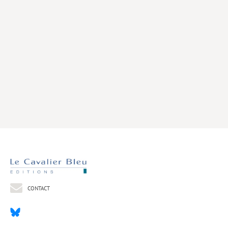
Livres poche
Index général des titres
>> Livres numériques <<
COLLECTIONS
Comment je suis devenu
Convergences
eDDen
Espèces
Figure[s] de…
Géopolitique de…
CONTACT
Idées Reçues
Libertés plurielles