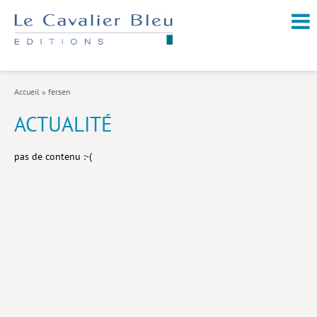
NOUVEAUTÉS / À PARAÎTRE
À PROPOS
Accueil
»
fersen
CATALOGUE
ACTUALITÉ
Arts et culture
pas de contenu :-(
Économie et société
Géopolitique
Histoire
Nature et environnement
Religions
Santé et médecine
Sciences