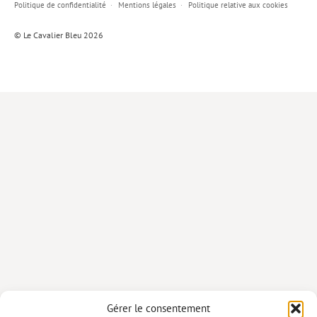
Politique de confidentialité
Mentions légales
Politique relative aux cookies
Lieux de…
© Le Cavalier Bleu 2026
MiMed
Mobilisations
MythO !
Actes de colloque
>> Cavalier poche <<
>> Livres numériques <<
AUTEURS
PARTENARIATS
CORPORATE
Idées reçues – Corporate
Gérer le consentement
Livres blancs