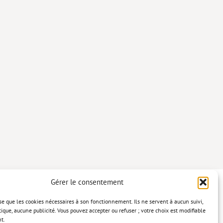
Gérer le consentement
lise que les cookies nécessaires à son fonctionnement. Ils ne servent à aucun suivi,
tique, aucune publicité. Vous pouvez accepter ou refuser ; votre choix est modifiable
t.
confidentialité
Mentions légales
Politique relative aux cookies