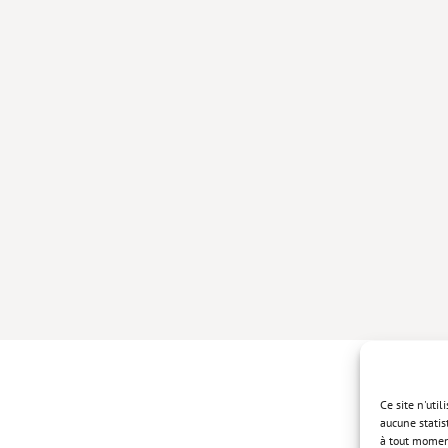
Ce site n'uti
aucune statis
à tout momen
Politique de 