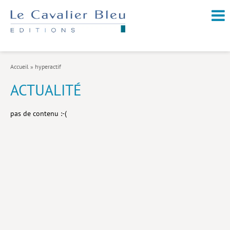
NOUVEAUTÉS / À PARAÎTRE
À PROPOS
Accueil
»
hyperactif
CATALOGUE
ACTUALITÉ
Arts et culture
pas de contenu :-(
Économie et société
Géopolitique
Histoire
Nature et environnement
Religions
Santé et médecine
Sciences