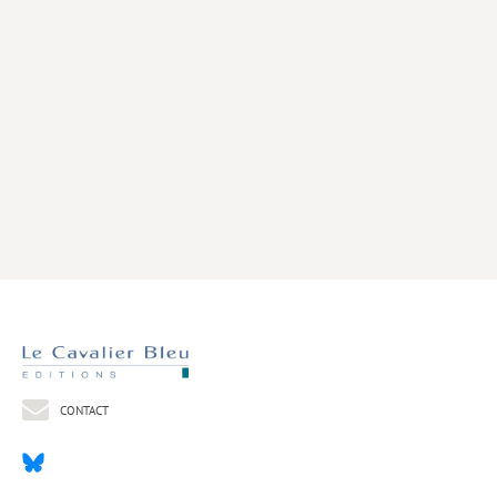
Livres poche
Index général des titres
>> Livres numériques <<
COLLECTIONS
Comment je suis devenu
Convergences
eDDen
Espèces
Figure[s] de…
Géopolitique de…
CONTACT
Idées Reçues
Libertés plurielles