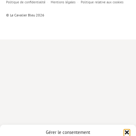
Politique de confidentialité
Mentions légales
Politique relative aux cookies
Lieux de…
© Le Cavalier Bleu 2026
MiMed
Mobilisations
MythO !
Actes de colloque
>> Cavalier poche <<
>> Livres numériques <<
AUTEURS
PARTENARIATS
CORPORATE
Idées reçues – Corporate
Gérer le consentement
Livres blancs