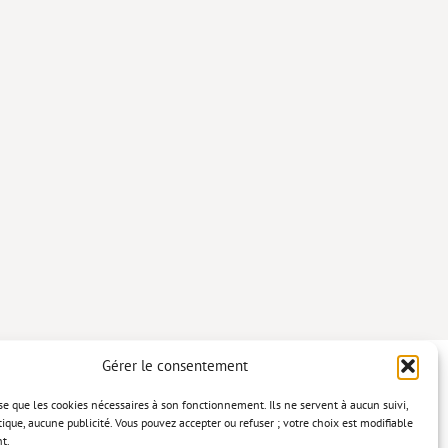
Gérer le consentement
lise que les cookies nécessaires à son fonctionnement. Ils ne servent à aucun suivi,
tique, aucune publicité. Vous pouvez accepter ou refuser ; votre choix est modifiable
t.
confidentialité
Mentions légales
Politique relative aux cookies