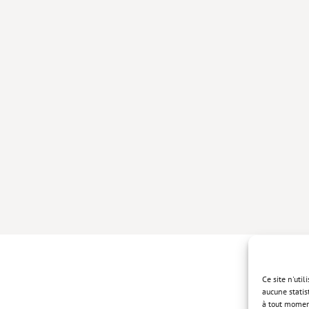
Ce site n'uti
aucune statis
à tout momen
Politique de 