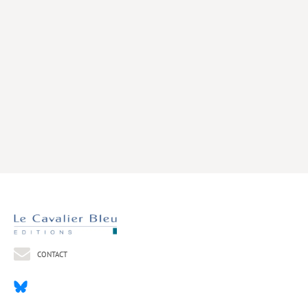
Livres poche
Index général des titres
>> Livres numériques <<
COLLECTIONS
Comment je suis devenu
Convergences
eDDen
Espèces
Figure[s] de…
Géopolitique de…
CONTACT
Idées Reçues
Libertés plurielles