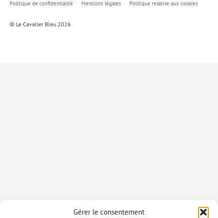
Politique de confidentialité
Mentions légales
Politique relative aux cookies
Lieux de…
© Le Cavalier Bleu 2026
MiMed
Mobilisations
MythO !
Actes de colloque
>> Cavalier poche <<
>> Livres numériques <<
AUTEURS
PARTENARIATS
CORPORATE
Idées reçues – Corporate
Gérer le consentement
Livres blancs