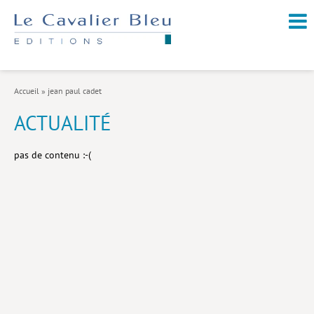
NOUVEAUTÉS / À PARAÎTRE
À PROPOS
Accueil
»
jean paul cadet
CATALOGUE
ACTUALITÉ
Arts et culture
pas de contenu :-(
Économie et société
Géopolitique
Histoire
Nature et environnement
Religions
Santé et médecine
Sciences