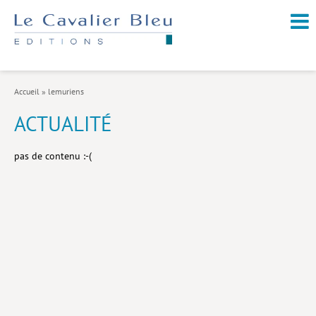
NOUVEAUTÉS / À PARAÎTRE
À PROPOS
Accueil
»
lemuriens
CATALOGUE
ACTUALITÉ
Arts et culture
pas de contenu :-(
Économie et société
Géopolitique
Histoire
Nature et environnement
Religions
Santé et médecine
Sciences