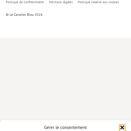
Politique de confidentialité
Mentions légales
Politique relative aux cookies
Lieux de…
© Le Cavalier Bleu 2026
MiMed
Mobilisations
MythO !
Actes de colloque
>> Cavalier poche <<
>> Livres numériques <<
AUTEURS
PARTENARIATS
CORPORATE
Idées reçues – Corporate
Gérer le consentement
Livres blancs