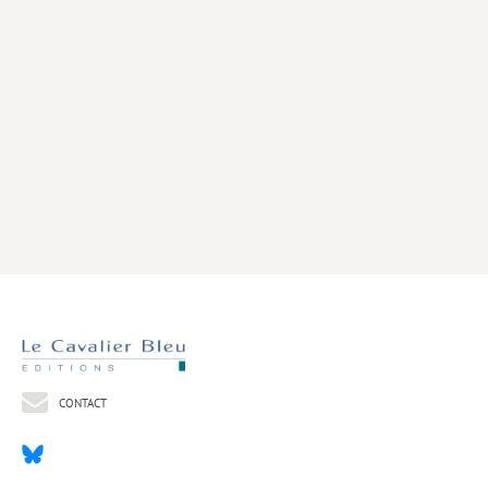
Livres poche
Index général des titres
>> Livres numériques <<
COLLECTIONS
Comment je suis devenu
Convergences
eDDen
Espèces
Figure[s] de…
Géopolitique de…
CONTACT
Idées Reçues
Libertés plurielles