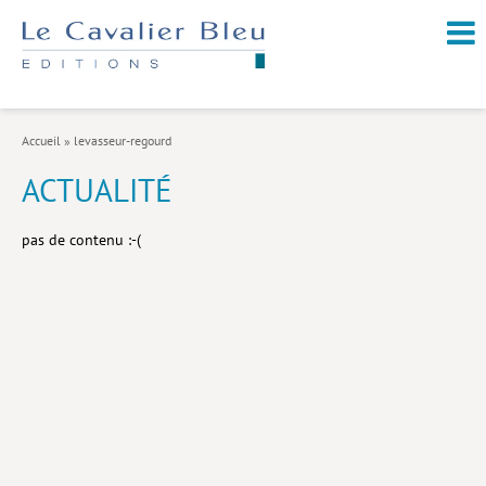
NOUVEAUTÉS / À PARAÎTRE
À PROPOS
Accueil
»
levasseur-regourd
CATALOGUE
ACTUALITÉ
Arts et culture
pas de contenu :-(
Économie et société
Géopolitique
Histoire
Nature et environnement
Religions
Santé et médecine
Sciences