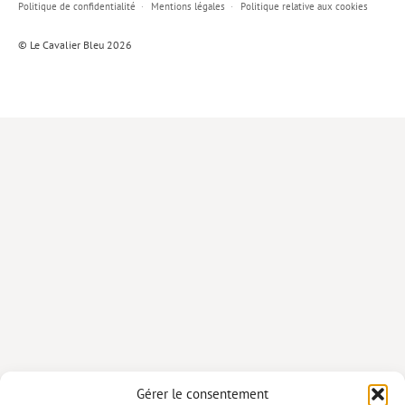
Politique de confidentialité
Mentions légales
Politique relative aux cookies
Lieux de…
© Le Cavalier Bleu 2026
MiMed
Mobilisations
MythO !
Actes de colloque
>> Cavalier poche <<
>> Livres numériques <<
AUTEURS
PARTENARIATS
CORPORATE
Idées reçues – Corporate
Gérer le consentement
Livres blancs