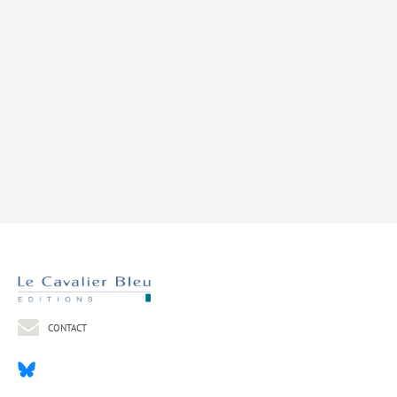
Livres poche
Index général des titres
>> Livres numériques <<
COLLECTIONS
Comment je suis devenu
Convergences
eDDen
Espèces
Figure[s] de…
Géopolitique de…
CONTACT
Idées Reçues
Libertés plurielles