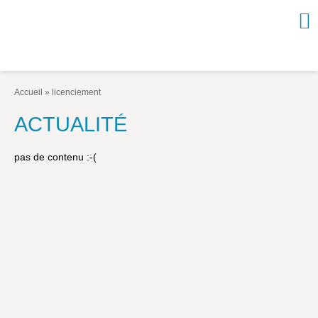
NOUVEAUTÉS / À PARAÎTRE
À PROPOS
Accueil
»
licenciement
CATALOGUE
ACTUALITÉ
Arts et culture
pas de contenu :-(
Économie et société
Géopolitique
Histoire
Nature et environnement
Religions
Santé et médecine
Sciences