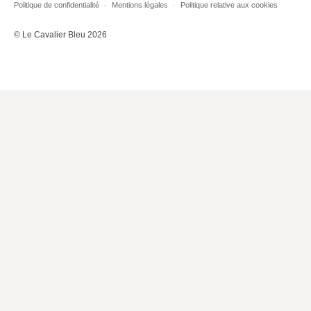
Politique de confidentialité
Mentions légales
Politique relative aux cookies
Lieux de…
© Le Cavalier Bleu 2026
MiMed
Mobilisations
MythO !
Actes de colloque
>> Cavalier poche <<
>> Livres numériques <<
AUTEURS
PARTENARIATS
CORPORATE
Idées reçues – Corporate
Livres blancs