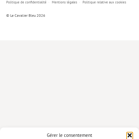
Politique de confidentialité
Mentions légales
Politique relative aux cookies
Lieux de…
© Le Cavalier Bleu 2026
MiMed
Mobilisations
MythO !
Actes de colloque
>> Cavalier poche <<
>> Livres numériques <<
AUTEURS
PARTENARIATS
CORPORATE
Idées reçues – Corporate
Gérer le consentement
Livres blancs