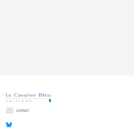
Livres poche
Index général des titres
>> Livres numériques <<
COLLECTIONS
Comment je suis devenu
Convergences
eDDen
Espèces
Figure[s] de…
Géopolitique de…
CONTACT
Idées Reçues
Libertés plurielles