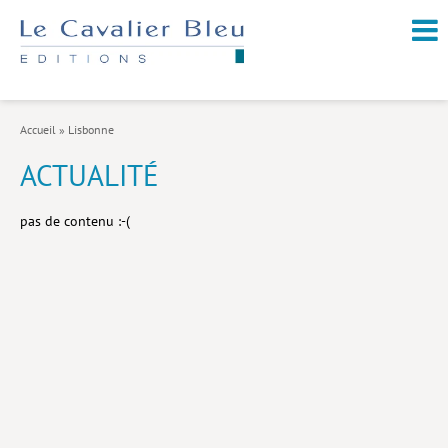
NOUVEAUTÉS / À PARAÎTRE
À PROPOS
Accueil
»
Lisbonne
CATALOGUE
ACTUALITÉ
Arts et culture
pas de contenu :-(
Économie et société
Géopolitique
Histoire
Nature et environnement
Religions
Santé et médecine
Sciences