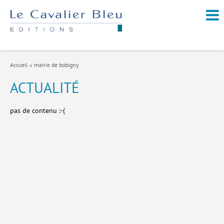
NOUVEAUTÉS / À PARAÎTRE
À PROPOS
Accueil
»
mairie de bobigny
CATALOGUE
ACTUALITÉ
Arts et culture
pas de contenu :-(
Économie et société
Géopolitique
Histoire
Nature et environnement
Religions
Santé et médecine
Sciences