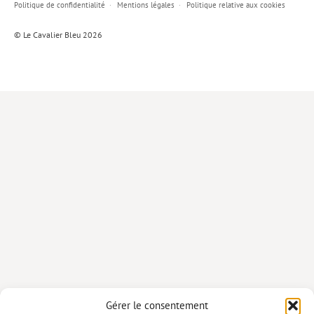
Politique de confidentialité
Mentions légales
Politique relative aux cookies
Lieux de…
© Le Cavalier Bleu 2026
MiMed
Mobilisations
MythO !
Actes de colloque
>> Cavalier poche <<
>> Livres numériques <<
AUTEURS
PARTENARIATS
CORPORATE
Idées reçues – Corporate
Gérer le consentement
Livres blancs