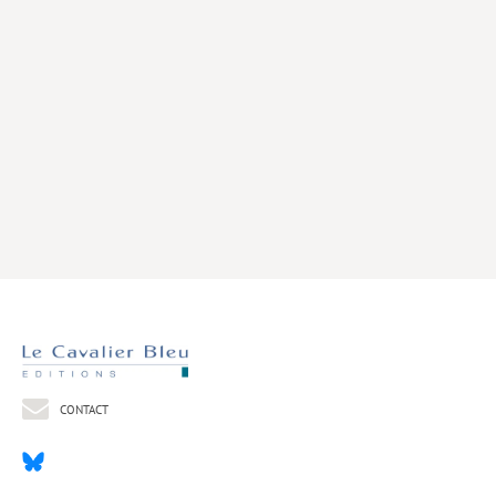
Livres poche
Index général des titres
>> Livres numériques <<
COLLECTIONS
Comment je suis devenu
Convergences
eDDen
Espèces
Figure[s] de…
Géopolitique de…
CONTACT
Idées Reçues
Libertés plurielles