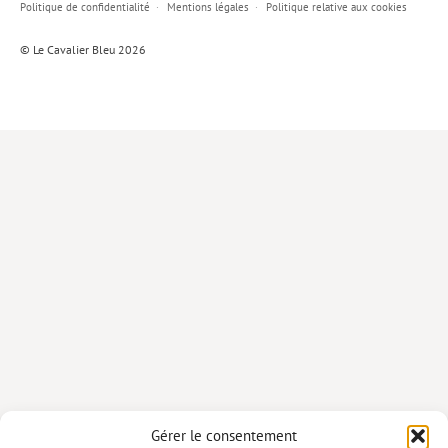
Politique de confidentialité
Mentions légales
Politique relative aux cookies
Lieux de…
© Le Cavalier Bleu 2026
MiMed
Mobilisations
MythO !
Actes de colloque
>> Cavalier poche <<
>> Livres numériques <<
AUTEURS
PARTENARIATS
CORPORATE
Idées reçues – Corporate
Gérer le consentement
Livres blancs