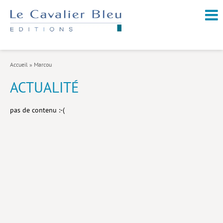
NOUVEAUTÉS / À PARAÎTRE
À PROPOS
Accueil
»
Marcou
CATALOGUE
ACTUALITÉ
Arts et culture
pas de contenu :-(
Économie et société
Géopolitique
Histoire
Nature et environnement
Religions
Santé et médecine
Sciences