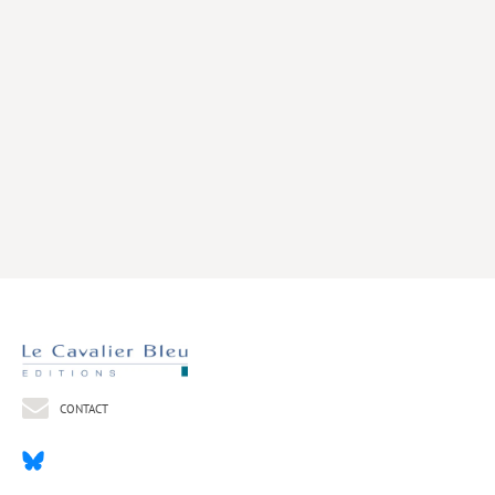
Livres poche
Index général des titres
>> Livres numériques <<
COLLECTIONS
Comment je suis devenu
Convergences
eDDen
Espèces
Figure[s] de…
Géopolitique de…
CONTACT
Idées Reçues
Libertés plurielles