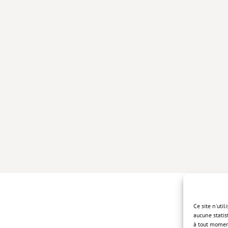
Ce site n'uti
aucune statis
à tout momen
Politique de 