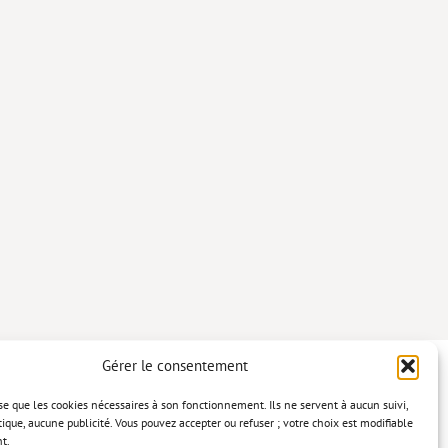
Gérer le consentement
lise que les cookies nécessaires à son fonctionnement. Ils ne servent à aucun suivi,
tique, aucune publicité. Vous pouvez accepter ou refuser ; votre choix est modifiable
t.
confidentialité
Mentions légales
Politique relative aux cookies