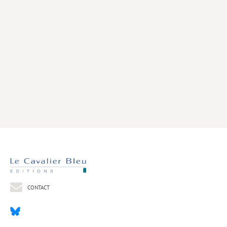
Livres poche
Index général des titres
>> Livres numériques <<
COLLECTIONS
Comment je suis devenu
Convergences
eDDen
Espèces
Figure[s] de…
Géopolitique de…
CONTACT
Idées Reçues
Libertés plurielles