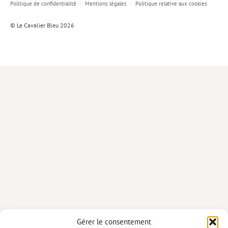
Politique de confidentialité
Mentions légales
Politique relative aux cookies
Lieux de…
© Le Cavalier Bleu 2026
MiMed
Mobilisations
MythO !
Actes de colloque
>> Cavalier poche <<
>> Livres numériques <<
AUTEURS
PARTENARIATS
CORPORATE
Idées reçues – Corporate
Gérer le consentement
Livres blancs