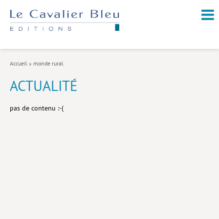
NOUVEAUTÉS / À PARAÎTRE
À PROPOS
Accueil
»
monde rural
CATALOGUE
ACTUALITÉ
Arts et culture
pas de contenu :-(
Économie et société
Géopolitique
Histoire
Nature et environnement
Religions
Santé et médecine
Sciences