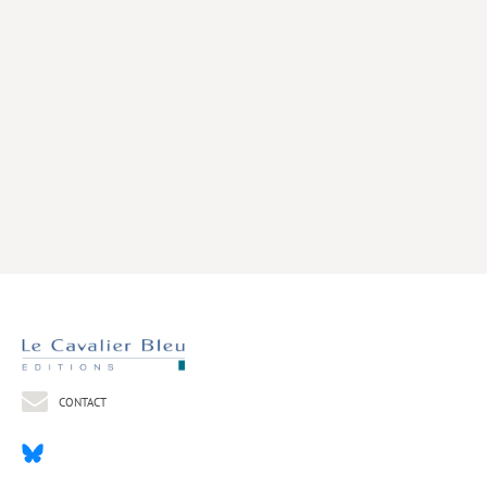
Livres poche
Index général des titres
>> Livres numériques <<
COLLECTIONS
Comment je suis devenu
Convergences
eDDen
Espèces
Figure[s] de…
Géopolitique de…
CONTACT
Idées Reçues
Libertés plurielles