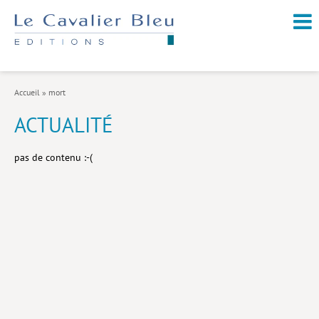
NOUVEAUTÉS / À PARAÎTRE
À PROPOS
Accueil
»
mort
CATALOGUE
ACTUALITÉ
Arts et culture
pas de contenu :-(
Économie et société
Géopolitique
Histoire
Nature et environnement
Religions
Santé et médecine
Sciences