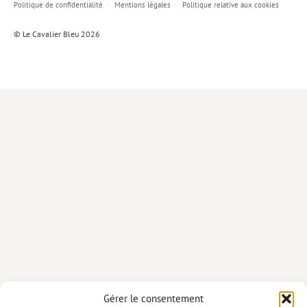
Politique de confidentialité
Mentions légales
Politique relative aux cookies
Lieux de…
© Le Cavalier Bleu 2026
MiMed
Mobilisations
MythO !
Actes de colloque
>> Cavalier poche <<
>> Livres numériques <<
AUTEURS
PARTENARIATS
CORPORATE
Idées reçues – Corporate
Gérer le consentement
Livres blancs