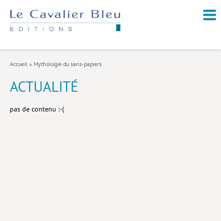
NOUVEAUTÉS / À PARAÎTRE
À PROPOS
Accueil
»
Mythologie du sans-papiers
CATALOGUE
ACTUALITÉ
Arts et culture
pas de contenu :-(
Économie et société
Géopolitique
Histoire
Nature et environnement
Religions
Santé et médecine
Sciences