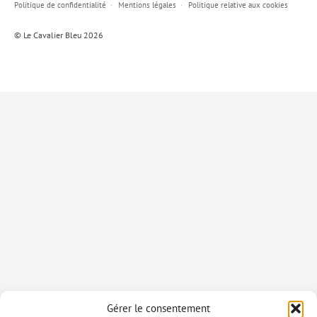
Politique de confidentialité
Mentions légales
Politique relative aux cookies
Lieux de…
© Le Cavalier Bleu 2026
MiMed
Mobilisations
MythO !
Actes de colloque
>> Cavalier poche <<
>> Livres numériques <<
AUTEURS
PARTENARIATS
CORPORATE
Idées reçues – Corporate
Gérer le consentement
Livres blancs