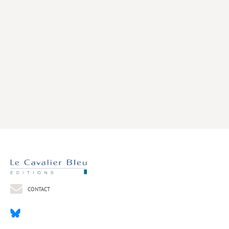
Livres poche
Index général des titres
>> Livres numériques <<
COLLECTIONS
Comment je suis devenu
Convergences
eDDen
Espèces
Figure[s] de…
Géopolitique de…
CONTACT
Idées Reçues
Libertés plurielles